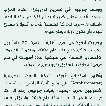
ووصف جونيور، في تصريح لـ«رويترز»، نظام الحزب
الواحد بأنه «سرطان كبير لا بد أن تتخلص منه البلاد»،
وأضاف أن «حزب الحركة الشعبية لتحرير أنغولا لا يسمح
للبلاد بأن تكون دولة ديمقراطية».
وخرجت أنغولا من حرب أهلية استمرت 27 عاماً بين
الحزب الحاكم و«يونيتا» عام 2002، ويبدو أن الظروف
الاقتصادية الصعبة التي تعيشها البلاد أسهمت في نمو
فرص المعارضة لتحقيق نتيجة غير مسبوقة.
وأظهر استطلاع أجرته شبكة البحث الأفريقية
(Afrobarometer)، في مايو (أيار) الماضي، أن تفضيل
الأنغوليين لحزب «يونيتا» بقيادة جونيور، ارتفع إلى 22
في المائة من 13 في المائة عام 2019، ولا يزال خلف
الحزب الحاكم بفارق سبع نقاط، وما يقرب من نصف