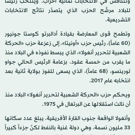
وتتنافس في الانتخابات ثمانية أحزاب. ويُنتخب رئيساً
للبلاد مرشّح الحزب الذي يتصدّر نتائج الانتخابات
التشريعية.
وتطمح قوى المعارضة بقيادة أدالبرتو كوستا جونيور
(60 عاماً)، رئيس حزب «أونيتا»، إلى زعزعة حزب «الحركة
الشعبية لتحرير أنغولا»، الذي يبسط نفوذه في البلاد منذ
ما يقرب من خمسة عقود، بزعامة الرئيس الحالي جواو
لورينسو، (68 عاماً)، الذي يسعى للفوز بولاية ثانية بعد
انتخابه عام 2017.
ويحكم حزب «الحركة الشعبية لتحرير أنغولا» البلاد منذ
أن نالت استقلالها عن البرتغال في 1975.
وأنغولا الواقعة جنوب القارة الأفريقية، يبلغ عدد سكانها
33 مليون نسمة، وهي دولة غنية بالنفط لكنّ جزءاً كبيراً