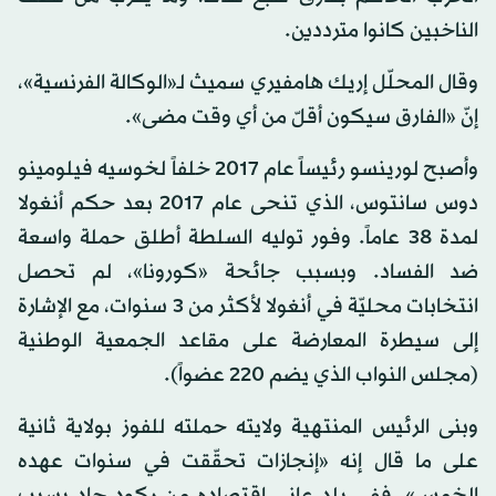
الناخبين كانوا مترددين.
وقال المحلّل إريك هامفيري سميث لـ«الوكالة الفرنسية»،
إنّ «الفارق سيكون أقلّ من أي وقت مضى».
وأصبح لورينسو رئيساً عام 2017 خلفاً لخوسيه فيلومينو
دوس سانتوس، الذي تنحى عام 2017 بعد حكم أنغولا
لمدة 38 عاماً. وفور توليه السلطة أطلق حملة واسعة
ضد الفساد. وبسبب جائحة «كورونا»، لم تحصل
انتخابات محليّة في أنغولا لأكثر من 3 سنوات، مع الإشارة
إلى سيطرة المعارضة على مقاعد الجمعية الوطنية
(مجلس النواب الذي يضم 220 عضواً).
وبنى الرئيس المنتهية ولايته حملته للفوز بولاية ثانية
على ما قال إنه «إنجازات تحقّقت في سنوات عهده
الخمس»، ففي بلد عانى اقتصاده من ركود حاد بسبب