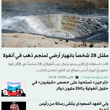
مقتل 28 شخصاً بانهيار أرضي لمنجم ذهب في أنغولا
قالت السلطات في إقليم بينجو بشمال غرب أنغولا إن 28 شخصاً على الأقل لقوا
حتفهم في انهيار أرضي بموقع غير قانوني لتعدين الذهب.
«الشرق الأوسط» (لواندا)
الاثنين 25/05 - 15:18
«إنرجين» تستحوذ على حصص «شيفرون» في
حقول أنغولية بـ260 مليون دولار
ولي العهد السعودي يتلقى رسالة من رئيس
أنغولا