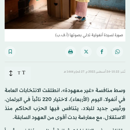
صورة لسيدة أنغولية تدلي بصوتها (أ.ف.ب)
T
نُشر: 15:22-24 أغسطس 2022 م ـ 27 مُحرَّم 1444 هـ
T
وسط منافسة «غير معهودة»، انطلقت الانتخابات العامة
في أنغولا، اليوم (الأربعاء)، لاختيار 220 نائباً في البرلمان،
ورئيس جديد للبلاد، يتنافس فيها الحزب الحاكم منذ
الاستقلال، مع معارضة بدت أقوى من العهود السابقة.