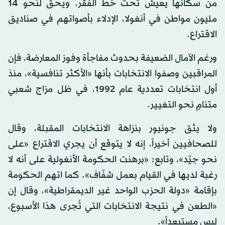
من سكانها يعيش تحت خط الفقر. ويحق لنحو 14
مليون مواطن في أنغولا، الإدلاء بأصواتهم في صناديق
الاقتراع.
ورغم الآمال الضعيفة بحدوث مفاجأة وفوز المعارضة، فإن
المراقبين وصفوا الانتخابات بأنها «الأكثر تنافسية»، منذ
أول انتخابات تعددية عام 1992، في ظل مزاج شعبي
متنامٍ نحو التغيير.
ولا يثق جونيور بنزاهة الانتخابات المقبلة، وقال
للصحافيين أخيراً، إنه لا يتوقع أن يجري الاقتراع «على
نحو جيّد»، وتابع: «برهنت الحكومة الأنغولية على أنه لا
رغبة لديها في القيام بعمل شفّاف». كما اتهم الحكومة
بإقامة «دولة الحزب الواحد غير الديمقراطية»، وقال إن
«الطعن في نتيجة الانتخابات التي تُجرى هذا الأسبوع،
ليس مستبعداً».