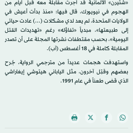
«شتيرن» الألمانية قد أجرت مقابلة معه قبل أيام من
الهجوم في نيويورك، قال فيها: «منذ بدأت أعيش في
الولايات المتحدة، لم يعد لدي مشكلات (...) عادت حياتي
إلى طبيعتها»، مبدياً «تفاؤله» رغم «تهديدات القتل
اليومية»، بحسب مقتطفات نشرتها المجلة على أن تصدر
المقابلة كاملة في 18 أغسطس (آب).
واستهدفت هجمات عديداً من مترجمي الرواية، جُرح
بعضهم وقتِل آخرون، مثل الياباني هيتوشي إيغاراشي
الذي قضى طعناً في عام 1991.