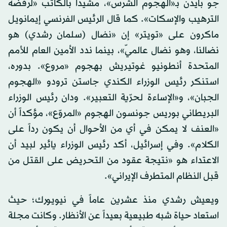
جو بايدن بـ«الهجوم الشرس»، مشيداً بالكاتب «لرفضه
الترهيب والإسكات». كما قال الرئيس الفرنسي إيمانويل
ماكرون على «تويتر» إن «نضال (سلمان رشدي) هو
نضالنا، وهو نضال عالميّ»، بينما ندد الأمين العام للأمم
المتحدة أنطونيو غوتيريش بهجوم «مروع». بدوره،
استنكر رئيس الوزراء الكندي جاستن ترودو «الهجوم
الجبان»، و«الإساءة لحرّية التعبير». ودان رئيس الوزراء
البريطاني بوريس جونسون الهجوم «المروّع»، مؤكداً أن
«العنف لا يمكن في أي من الأحوال أن يكون رداً على
الكلام». وفي إسرائيل، أكد رئيس الوزراء يائير لبيد أن
الاعتداء هو «نتيجة عقود من التحريض على القتل من
قبل النظام المتطرف الإيراني».
ويعيش رشدي منذ عشرين عاماً في نيويورك؛ حيث
استعاد حياة شبه طبيعية بعيداً عن الأنظار. وكانت مجلة