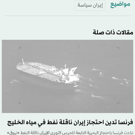
مواضيع
إيران سياسة
مقالات ذات صلة
فرنسا تدين احتجاز إيران ناقلة نفط في مياه الخليج
ندّدت فرنسا باحتجاز البحرية التابعة للحرس الثوري الإيراني ناقلة النفط «نيوفي»