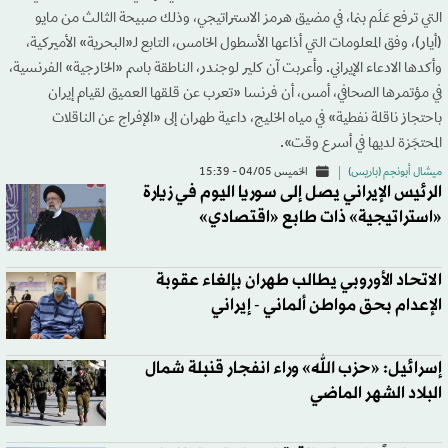
التي ترفع عَلَم بنما، في مضيق هرمز الاستراتيجي، وذلك صبيحة الثالث من مايو
(أيار)، وفق المعلومات التي أذاعها الأسطول الخامس، التابع لـ«البحرية» الأميركية،
وأكدها الادعاء الإيراني. وأعربت آن كلير لوجندر، الناطقة باسم «الخارجية» الفرنسية،
في مؤتمرها الصحافي، أمس، أن فرنسا «تعرب عن قلقها العميق لقيام إيران
باحتجاز ناقلة نفطية» في مياه الخليج، داعية طهران إلى «الإفراج عن الناقلات
المحتجَزة لديها في أسرع وقت».
ميشال أبونجم (باريس)
الخميس 04/05 - 15:39
الرئيس الإيراني يصل إلى سوريا اليوم في زيارة
«استراتيجية» ذات طابع «اقتصادي»
الاتحاد الأوروبي يطالب طهران بإلغاء عقوبة
الإعدام بحق مواطن ألماني - إيراني
إسرائيل: «حزب الله» وراء انفجار قنبلة شمال
البلاد الشهر الماضي