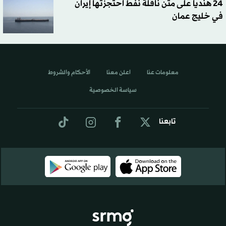
24 هندياً على متن ناقلة نفط احتجزتها إيران
في خليج عمان
معلومات عنا
اعلن معنا
الأحكام والشروط
سياسة الخصوصية
تابعنا