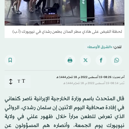
لحظة القبض على هادي مطر المدان بطعن رشدي في نيويورك (أ.ب)
لندن:
«الشرق الأوسط»
آخر تحديث: 08:26-15 أغسطس 2022 م ـ 18 مُحرَّم 1444 هـ
T
T
نُشر: 08:14-15 أغسطس 2022 م ـ 18 مُحرَّم 1444 هـ
قال المتحدث باسم وزارة الخارجية الإيرانية ناصر كنعاني
في إفادة صحافية اليوم الاثنين إن سلمان رشدي، الروائي
الذي تعرض للطعن مراراً خلال ظهور علني في ولاية
نيويورك يوم الجمعة، وأنصاره هم المسؤولون عن