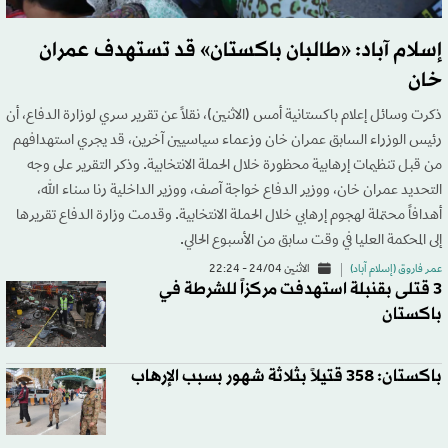
إسلام آباد: «طالبان باكستان» قد تستهدف عمران
خان
ذكرت وسائل إعلام باكستانية أمس (الاثنين)، نقلاً عن تقرير سري لوزارة الدفاع، أن
رئيس الوزراء السابق عمران خان وزعماء سياسيين آخرين، قد يجري استهدافهم
من قبل تنظيمات إرهابية محظورة خلال الحملة الانتخابية. وذكر التقرير على وجه
التحديد عمران خان، ووزير الدفاع خواجة آصف، ووزير الداخلية رنا سناء الله،
أهدافاً محتملة لهجوم إرهابي خلال الحملة الانتخابية. وقدمت وزارة الدفاع تقريرها
إلى المحكمة العليا في وقت سابق من الأسبوع الحالي.
عمر فاروق (إسلام آباد)
الاثنين 24/04 - 22:24
3 قتلى بقنبلة استهدفت مركزاً للشرطة في
باكستان
باكستان: 358 قتيلاً بثلاثة شهور بسبب الإرهاب