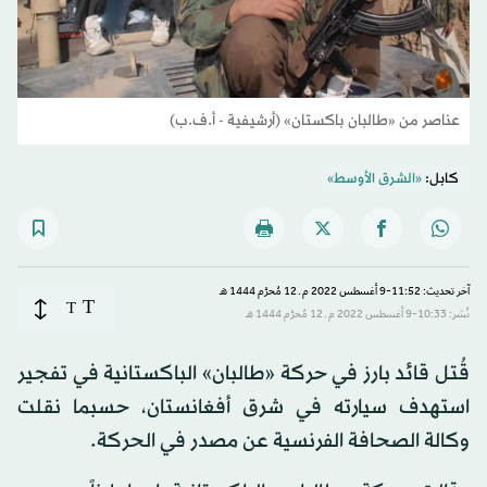
عناصر من «طالبان باكستان» (أرشيفية - أ.ف.ب)
كابل:
«الشرق الأوسط»
آخر تحديث: 11:52-9 أغسطس 2022 م ـ 12 مُحرَّم 1444 هـ
T
T
نُشر: 10:33-9 أغسطس 2022 م ـ 12 مُحرَّم 1444 هـ
قُتل قائد بارز في حركة «طالبان» الباكستانية في تفجير
استهدف سيارته في شرق أفغانستان، حسبما نقلت
وكالة الصحافة الفرنسية عن مصدر في الحركة.