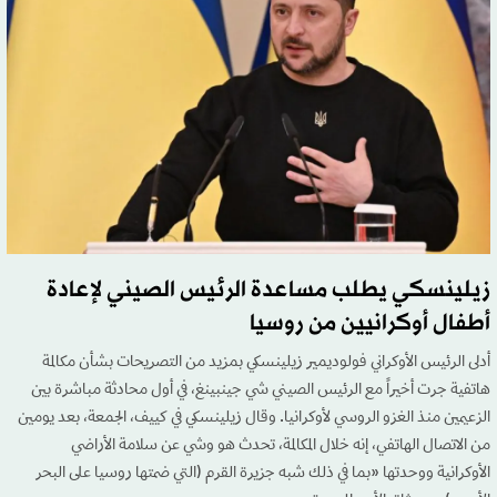
زيلينسكي يطلب مساعدة الرئيس الصيني لإعادة
أطفال أوكرانيين من روسيا
أدلى الرئيس الأوكراني فولوديمير زيلينسكي بمزيد من التصريحات بشأن مكالمة
هاتفية جرت أخيراً مع الرئيس الصيني شي جينبينغ، في أول محادثة مباشرة بين
الزعيمين منذ الغزو الروسي لأوكرانيا. وقال زيلينسكي في كييف، الجمعة، بعد يومين
من الاتصال الهاتفي، إنه خلال المكالمة، تحدث هو وشي عن سلامة الأراضي
الأوكرانية ووحدتها «بما في ذلك شبه جزيرة القرم (التي ضمتها روسيا على البحر