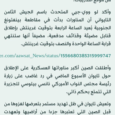
من موقع التدريبات.
وأكد لو ووي-جيي المتحدث باسم الجيش الثامن
التايواني أن المناورات بدأت في مقاطعة بينغتونغ
الجنوبية بُعيد الساعة الرابعة بتوقيت غرينتش بإطلاق
قنابل مضيئة وقذائف مدفعية، مضيفاً أنها ستنتهي
قرابة الساعة الواحدة والنصف بتوقيت غرينتش.
tter.com/aawsat_News/status/1556680385315999747
وأطلقت الصين أكبر مناوراتها العسكرية على الإطلاق
حول تايوان الأسبوع الماضي في رد غاضب على زيارة
رئيسة مجلس النواب الأميركي نانسي بيلوسي للجزيرة
التي تتمتع بحكم ذاتي.
وتعيش تايوان في ظل تهديد مستمر بتعرضها لغزوها من
قبل الصين التي تعتبرها جزءا من أراضيها وتعهدت