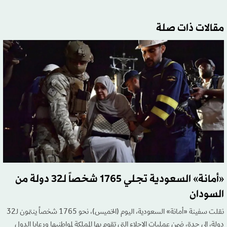
مقالات ذات صلة
«أمانة» السعودية تجلي 1765 شخصاً لـ32 دولة من
السودان
نقلت سفينة «أمانة» السعودية، اليوم (الخميس)، نحو 1765 شخصاً ينتمون لـ32
دولة، إلى جدة، ضمن عمليات الإجلاء التي تقوم بها المملكة لمواطنيها ورعايا الدول