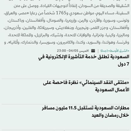
الشقيقة والصديقة من السودان، إنفاذاً لتوجيهات القيادة. ووصل على متن
السفينة، مساء اليوم، مواطن سعودي و1765 شخصاً من رعايا «مصر، والعراق،
وتونس، وسوريا، والأردن، واليمن، وإريتريا، والصومال، وأفغانستان، وباكستان،
وأفغانستان، وجزر القمر، ونيجيريا، وبنغلاديش، وسيريلانكا، والفلبين، وأذربيجان،
وماليزيا، وكينيا، وتنزانيا، والولايات المتحدة، وتشيك، والبرازيل، والمملكة المتحدة،
وفرنسا، وهولندا، والسويد، وكندا، والكاميرون، وسويسرا، والدنمارك، وألمانيا». و
«الشرق الأوسط» (جدة)
الخميس 04/05 - 23:00
السعودية تطلق خدمة التأشيرة الإلكترونية في
7 دول
«ملتقى النقد السينمائي» نظرة فاحصة على
الأعمال السعودية
مطارات السعودية تستقبل 11.5 مليون مسافر
خلال رمضان والعيد