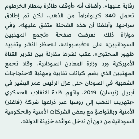
رقابة عليها». وأضاف أنه «أوقف طائرة بمطار الخرطوم
تحمل 340 كيلوغراماً من الذهب، لكن تم إطلاق
سراحها، وأبلغنا أن هذه الشحنة متفق عليها». وفي
موازاة ذلك، تعرضت صفحة «تجمع المهنيين
السودانيين» على ««فيسبوك»، لـ«حظر النشر وتقييد
ظهور المحتوى»، عقب نشرها مقارنة بين تقرير القناة
الأميركية ورد وزارة المعادن السودانية. وقاد تجمع
المهنيين الذي يضم كيانات نقابية ومهنية الاحتجاجات
الشعبية في السودان حتى عزل الرئيس عمر البشير في
أبريل (نيسان) 2019، واتهم قادة الانقلاب العسكري
«بتهريب الذهب إلى روسيا عبر ذراعها شركة (فاغنر)
الأمنية وبالتواطؤ مع بعض الشركات الأمنية والحكومية
السودانية من دون أن تدخل عوائده خزينة الدولة».