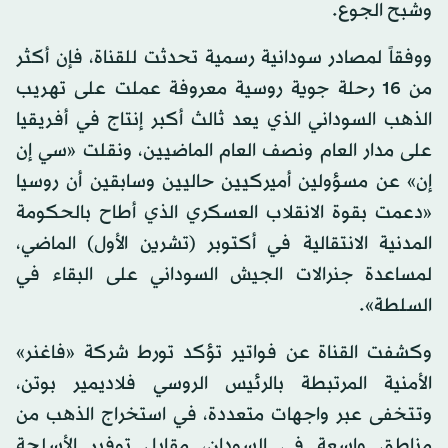
وشبح الجوع.
ووفقاً لمصادر سودانية رسمية تحدثت للقناة، فإن أكثر
من 16 رحلة جوية روسية معروفة عملت على تهريب
الذهب السوداني الذي يعد ثالث أكبر إنتاج في أفريقيا
على مدار العام ونصف العام الماضيين، ونقلت «سي إن
إن» عن مسؤولين أميركيين حاليين وسابقين أن روسيا
«دعمت بقوة الانقلاب العسكري الذي أطاح بالحكومة
المدنية الانتقالية في أكتوبر (تشرين الأول) الماضي،
لمساعدة جنرالات الجيش السوداني على البقاء في
السلطة».
وكشفت القناة عن فواتير تؤكد تورط شركة «فاغنر»
الأمنية المرتبطة بالرئيس الروسي فلاديمير بوتن،
وتتخفى عبر واجهات متعددة، في استخراج الذهب من
مناطق واسعة في السودان، مقابل توفير الأسلحة