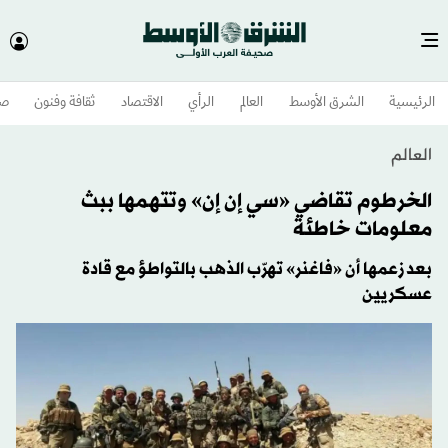
الرئيسية
الشرق الأوسط​
العالم
الرأي
الاقتصاد
ثقافة وفنون
صح
العالم
الخرطوم تقاضي «سي إن إن» وتتهمها ببث
معلومات خاطئة
بعد زعمها أن «فاغنر» تهرّب الذهب بالتواطؤ مع قادة
عسكريين