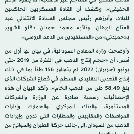
الذهب المنتج في المناجم غير الرسمية، ما يشوّه الرقم
الحقيقي». وكشف أن القادة العسكريين الحاكمين
للبلاد، وأبرزهم رئيس مجلس السيادة الانتقالي عبد
الفتاح البرهان، ونائبه محمد حمدان دقلو الشهير
بـ«حميدتي» من «المستفيدين من الدعم الروسي».
وأوضحت وزارة المعادن السودانية، في بيان لها أول من
أمس، أن «حجم إنتاج الذهب في الفترة من 2019 حتى
يونيو (حزيران) 2022 لم يتجاوز 156 طناً بما في ذلك
إنتاج التعدين التقليدي، المنظم في قطاع الشركات الذي
بلغ 58.49 طن من الذهب الخام». وأكد البيان أن هذه
الإحصائيات رسمية صادرة عن الوزارة والشركات
المستثمرة، والبنك المركزي والجمارك وإدارات
المواصفات والمقاييس والمطارات التي تدون وإيرادات
الذهب من السودان، إلى جانب حركة الطيران والموانئ من