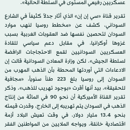
عسكريين رفيعي المستوى في السلطة الحالية».
تقرير قناة «سي إن إن» الذي أثار جدلاً كثيفاً في الشارع
السوداني، كشف عن «مخطط روسيا لنهب موارد
السودان لتحصين نفسها ضد العقوبات الغربية بسبب
غزوها أوكرانيا، في مقابل دعم سياسي للقادة
العسكريين السودانيين لقمع الاحتجاجات الرافضة
لسلطة الجيش». لكن وزارة المعادن السودانية قالت إن
الادعاءات التي أوردتها المحطة بأن الذهب المهرب من
السودان إلى روسيا بلغ 223 طناً سنوياً، «مجافية
للحقيقة»، بيد أنها أقرت «بوجود تهريب للذهب». وذكر
تقرير القناة الأميركية أن نحو 90 في المائة من إنتاج
الذهب في السودان يتم تهريبه إلى الخارج، وقدرت قيمته
بنحو 13.4 مليار دولار، في وقت تعيش البلاد أزمة
اقتصادية خانقة، ويواجه الملايين من المواطنين الفقر