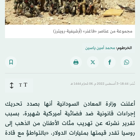
مجموعة من عناصر «فاغنر» (أرشيفية-رويترز)
الخرطوم:
محمد أمين ياسين
T
نُشر: 18:44-3 أغسطس 2022 م ـ 06 مُحرَّم 1444 هـ
T
أعلنت وزارة المعادن السودانية أنها بصدد تحريك
إجراءات قانونية ضد فضائية أميركية شهيرة، بسبب
تقرير نشرته عن تهريب مئات الأطنان من الذهب إلى
روسيا تقدر قيمتها بمليارات الدولار، «بالتواطؤ مع قادة