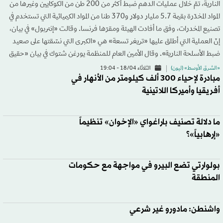
النارية، تمّ خلال عمليات الدهم ضبط أكثر من 200 طن من الكوكايين وغيرها من
المواد المخدّرة بقيمة 5.7 مليار دولار و370 طنا من المواد الكيميائية التي تستخدم في
تصنيع المخدرات، وفق ما أفادت الهيئة ومقرّها فرنسا. وقالت «إنتربول» في بيان،
إنّ العملية التي أطلق عليها «تريغر تسعة» هي «الكبرى التي نسّقتها على صعيد
ضبط الأسلحة النارية». وقال الأمين العام للمنظمة يورغن شتوك في بيان «حقيق
«الشرق الأوسط» (ليون)
الثلاثاء 18/04 - 19:04
مبادرة لإحياء 300 ألف كيلومتر من الأنهار في
أفريقيا وأميركا اللاتينية
ما دلالة تصنيف باراغواي «الإخوان» تنظيماً
«إرهابياً»؟
بولوارتي تضع البيرو في مواجهة مع حكومات
المنطقة
واشنطن: مادورو غير شرعي