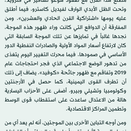
مطلع هذا القرن مع صعود هوغو تشافيز في فنزويلا،
وتحت الظل الأبدي الوارف لفيديل كاسترو، فيما أطلق
عليه يومها «اشتراكية القرن الحادي والعشرين». ومن
المفارقة أن الدوافع التي كانت وراء ظهور هذه الموجة،
نجدها غالباً في تمايزها عن تلك الموجة السابقة التي
كان لارتفاع أسعار المواد الأولية والصادرات النفطية الدور
الأساسي في صمودها. فيما محرك التغيير اليوم يتغذى
من تدهور الوضع الاجتماعي الذي فجر احتجاجات عام
2019 وتفاقم مع ظهور جائحة «كوفيد». يضاف إلى ذلك
أن تطرف القوى اليمينية، كما حصل في الأرجنتين
وكولومبيا وتشيلي وبيرو، أضفى على الأحزاب اليسارية
هالة من الاعتدال ساعدت على استقطاب قوى الوسط
وتطمين المراكز الاقتصادية.
ومن أوجه التباين الأخرى بين الموجتين، أنه لم يعد أي من