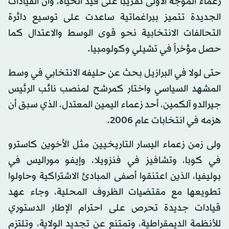
زعماء الموجة الأولى تقريباً على قيد الحياة، وأن القيادات
الجديدة تتميز ببراغماتية ساعدت على توسيع دائرة
التحالفات الانتخابية نحو قوى الوسط والاعتدال كما
حصل مؤخراً في تشيلي وكولومبيا.
حتى لولا في البرازيل بحث عن حليفه الانتخابي في وسط
المشهد السياسي واختار كمرشح لمنصب نائب الرئيس
جيرالدو آلكمين، أحد زعماء اليمين المعتدل، الذي سبق أن
هزمه في انتخابات عام 2006.
ولى زمن زعماء اليسار التاريخيين مثل الأخوين كاسترو
في كوبا، وتشافيز في فنزويلا، وإيفو موراليس في
بوليفيا، الذين اعتنقوا أصفى المبادئ الاشتراكية وحاولوا
تطويعها مع مقتضيات الظروف المحلية، وجاء عهد
قيادات جديدة تحرص على احترام الإطار الدستوري
للأنظمة الديمقراطية، وتمتنع عن تجديد الولاية، وتلتزم