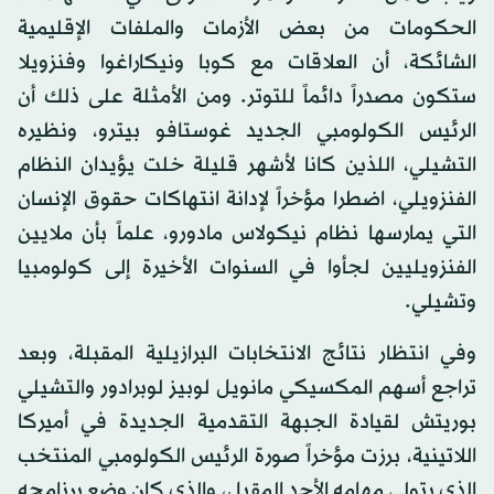
الحكومات من بعض الأزمات والملفات الإقليمية
الشائكة، أن العلاقات مع كوبا ونيكاراغوا وفنزويلا
ستكون مصدراً دائماً للتوتر. ومن الأمثلة على ذلك أن
الرئيس الكولومبي الجديد غوستافو بيترو، ونظيره
التشيلي، اللذين كانا لأشهر قليلة خلت يؤيدان النظام
الفنزويلي، اضطرا مؤخراً لإدانة انتهاكات حقوق الإنسان
التي يمارسها نظام نيكولاس مادورو، علماً بأن ملايين
الفنزويليين لجأوا في السنوات الأخيرة إلى كولومبيا
وتشيلي.
وفي انتظار نتائج الانتخابات البرازيلية المقبلة، وبعد
تراجع أسهم المكسيكي مانويل لوبيز لوبرادور والتشيلي
بوريتش لقيادة الجبهة التقدمية الجديدة في أميركا
اللاتينية، برزت مؤخراً صورة الرئيس الكولومبي المنتخب
الذي يتولى مهامه الأحد المقبل، والذي كان وضع برنامجه