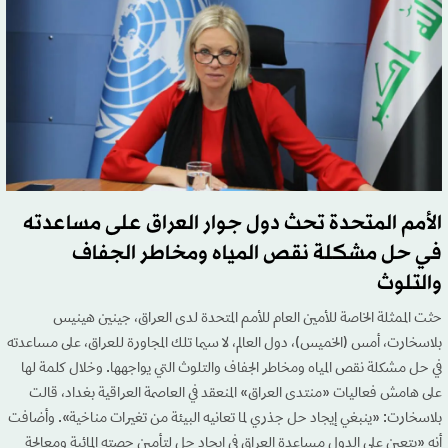
الأمم المتحدة تحث دول جوار العراق على مساعدته
في حل مشكلة نقص المياه ومخاطر الجفاف
والتلوث
حثت الممثلة الخاصة للأمين العام للأمم المتحدة لدى العراق، جينين هينيس
بلاسخارت، أمس (الخميس)، دول العالم، لا سيما تلك المجاورة للعراق، على مساعدته
في حل مشكلة نقص المياه ومخاطر الجفاف والتلوث التي يواجهها. وخلال كلمة لها
على هامش فعاليات «منتدى العراق» المنعقد في العاصمة العراقية بغداد، قالت
بلاسخارت: «ينبغي إيجاد حل جذري لما تعانيه البيئة من تغيرات مناخية». وأضافت
أنه «يتعين على الدول مساعدة العراق في إيجاد حل لتأمين حصته المائية ومعالجة