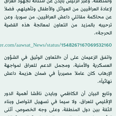
والمنطقة. وعبر الرئيس بايدن عن امتنانه لجهود العراق
لإعادة العراقيين من العوائل والأطفال وتأهيلهم، فضلاً
عن محاكمة مقاتلي داعش العراقيين، من سوريا، وعن
ترحيبه بالمزيد من التعاون لمعالجة هذه القضية
الحرجة».
tter.com/aawsat_News/status/1548267167069532160
واتفق الزعيمان على أن «التعاون الوثيق في الشؤون
العسكرية والأمنية، ومجمل الدعم للعراق لمواجهة
الإرهاب كان عاملاً مصيرياً في ضمان هزيمة داعش
نهائياً».
وتابع البيان أن الكاظمي وبايدن ناقشا أهمية الدور
الإقليمي للعراق، ولا سيما في تسهيل التواصل وبناء
الثقة بين دول المنطقة، وعلى وجه الخصوص، أثنى