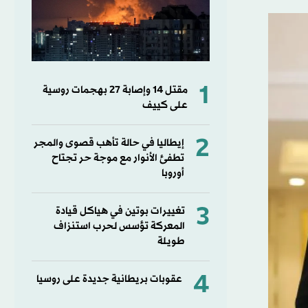
1
مقتل ⁠14 وإصابة ‌27 بهجمات روسية
على كييف
2
إيطاليا في حالة تأهب قصوى والمجر
تطفئ الأنوار مع موجة حر تجتاح
أوروبا
3
تغييرات بوتين في هياكل قيادة
المعركة تؤسس لحرب استنزاف
طويلة
4
عقوبات بريطانية جديدة على روسيا