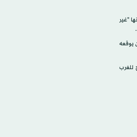
ها "غير
 يوقعه
سة ثالثة في 2012 ، انه لن يسمح للغرب