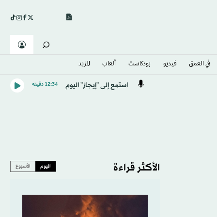
في العمق
فيديو
بودكاست
ألعاب
المزيد
استمع إلى "إيجاز" اليوم
12:34 دقيقه
الأكثر قراءة
اليوم
الأسبوع