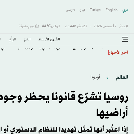
عربي
English
Türkçe
اردو
فارسى
الجمعة,
7 أغسطس 2026
-
23 صفَر 1448 هـ
الرياض
℃
44
غيوم متفرقة
الشرق الأوسط​
العالم
الرأي
ا
الصادرات والإنتاج الصناعي الألماني يتجاوزان التوقعات في 
آخر الأخبار
العالم
أوروبا
روسيا تشرّع قانونا يحظر وج
أراضيها
إذا اعتُبر أنها تمثل تهديدا للنظام الدستوري أو ا