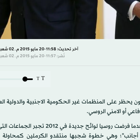
آخر تحديث: 11:58-20 مايو 2015 م ـ 02 شَعبان 1436 هـ
نُشر: 11:57-20 مايو 2015 م ـ 02 شَعبان 1436 هـ
T
T
ن يحظر على المنظمات غير الحكومية الاجنبية والدولية ال
دفاعي أو الامني الروسي.
كما يزيد القانون الضغط على المنظمات غير الحكومية بعدما فرضت روسيا لوائح جديدة ف
 أجانب"؛ وهي خطوة شجبها منتقدو الكرملين كمحاولة 