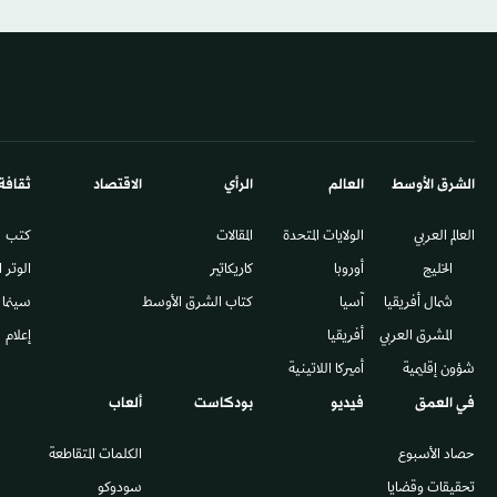
الشرق الأوسط​
العالم
الرأي
الاقتصاد
ثقافة
العالم العربي
الولايات المتحدة
المقالات
كتب
الخليج
أوروبا
كاريكاتير
الوتر 
شمال أفريقيا
آسيا
كتاب الشرق الأوسط
سينما
المشرق العربي
أفريقيا
إعلام
شؤون إقليمية
أميركا اللاتينية
في العمق
فيديو
بودكاست
ألعاب
حصاد الأسبوع
الكلمات المتقاطعة
تحقيقات وقضايا
سودوكو