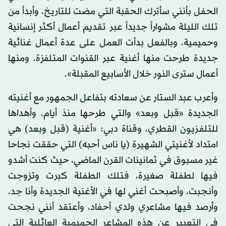
الحفل بأنني سأترك الحقبة التي مضت للتاريخ، وأبدأ من
تلك الليلة مشواراً جديداً عبر تقديم أعمال أكثر إنسانية
وحميمية، وبالفعل بدأت العمل على عدة أعمال غنائية
جديدة طرحت منها أغنية عبر القنوات المتلفزة، ومنها
أعمال سترى النور خلال الأسابيع المقبلة».
وأعرب عبد الستار عن سعادته بتفاعل الجمهور مع أغنيته
الجديدة «قبل وبعد» والتي طرحها منذ أيام، وأهداها
للتلفزيون القطري، وقناة دبي: «أغنية (قبل وبعد) هي
امتداد لأغنيتي الشهيرة (يا ناس أحبه) التي حققت نجاحا
غير مسبوق في ثمانينات القرن الماضي، حيث كنت أشدو
فيها لطفلة صغيرة، فتلك الطفلة كبرت وتزوجت
وأنجبت، وأصبحت أغني لها في الأغنية الجديدة وأنا جد،
وأرصد فيها مشاعري ولدي أحفاد، وأعتقد أنني نجحت
في التعبير عن هذه المشاعر الحميمية العائلية التي