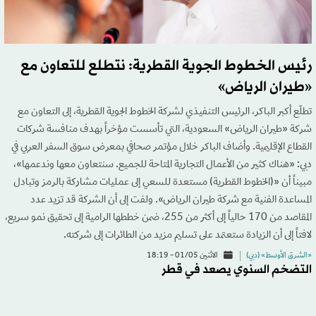
رئيس الخطوط الجوية القطرية: نتطلع للتعاون مع
«طيران الرياض»
تطلّع أكبر الباكر، الرئيس التنفيذي لشركة الخطوط الجوية القطرية، إلى التعاون مع
شركة «طيران الرياض» السعودية، التي تأسست مؤخراً بهدف منافسة شركات
القطاع الإقليمية. وأضاف الباكر خلال مؤتمر صحافي بمعرض سوق السفر العربي في
دبي: «هناك كثير من الأعمال التجارية المتاحة للجميع. سنتعاون معها وندعمها»،
مبيناً أن «(الخطوط القطرية) مستعدة للسعي إلى عمليات مشاركة بالرمز وتبادل
المساعدة الفنية مع شركة طيران الرياض». ولفت إلى أن الشركة قد تزيد عدد
المقاصد من 170 حالياً إلى أكثر من 255، ضمن خططها الرامية إلى تحقيق نمو سريع،
لافتاً إلى أن الزيادة ستعتمد على تسليم مزيد من الطائرات إلى شركته.
«الشرق الأوسط» (دبي)
الاثنين 01/05 - 18:19
التضخم السنوي يصعد في قطر