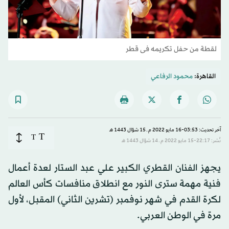
لقطة من حفل تكريمه فى قطر
القاهرة:
محمود الرفاعي
آخر تحديث: 03:53-16 مايو 2022 م ـ 15 شوّال 1443 هـ
T
T
نُشر: 22:17-15 مايو 2022 م ـ 14 شوّال 1443 هـ
يجهز الفنان القطري الكبير علي عبد الستار لعدة أعمال
فنية مهمة سترى النور مع انطلاق منافسات كأس العالم
لكرة القدم في شهر نوفمبر (تشرين الثاني) المقبل، لأول
مرة في الوطن العربي.