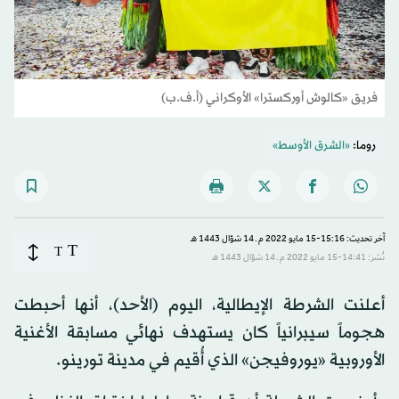
فريق «كالوش أوركسترا» الأوكراني (أ.ف.ب)
روما:
«الشرق الأوسط»
آخر تحديث: 15:16-15 مايو 2022 م ـ 14 شوّال 1443 هـ
T
T
نُشر: 14:41-15 مايو 2022 م ـ 14 شوّال 1443 هـ
أعلنت الشرطة الإيطالية، اليوم (الأحد)، أنها أحبطت
هجوماً سيبرانياً كان يستهدف نهائي مسابقة الأغنية
الأوروبية «يوروفيجن» الذي أُقيم في مدينة تورينو.