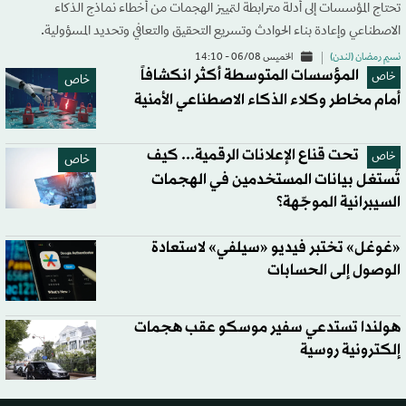
تحتاج المؤسسات إلى أدلة مترابطة لتمييز الهجمات من أخطاء نماذج الذكاء
الاصطناعي وإعادة بناء الحوادث وتسريع التحقيق والتعافي وتحديد المسؤولية.
نسيم رمضان (لندن)
الخميس 06/08 - 14:10
المؤسسات المتوسطة أكثر انكشافاً
خاص
خاص
أمام مخاطر وكلاء الذكاء الاصطناعي الأمنية
تحت قناع الإعلانات الرقمية... كيف
خاص
خاص
تُستغل بيانات المستخدمين في الهجمات
السيبرانية الموجّهة؟
«غوغل» تختبر فيديو «سيلفي» لاستعادة
الوصول إلى الحسابات
هولندا تستدعي سفير موسكو عقب هجمات
إلكترونية روسية