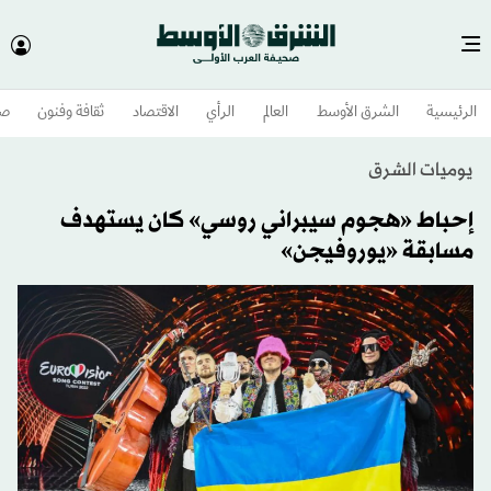
الرئيسية
الشرق الأوسط​
العالم
الرأي
الاقتصاد
ثقافة وفنون
صح
يوميات الشرق
إحباط «هجوم سيبراني روسي» كان يستهدف
مسابقة «يوروفيجن»