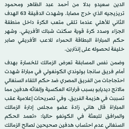
الدين سعيدو بدلا من أحمد عبد الظاهر ومحمود
تريزيجيه الذي خرج مصابا. وشهدت الدقيقة 63 الهدف
الثاني للأهلي عندما تلقى متعب الكرة داخل منطقة
الجزاء وسدد كرة قوية سكنت شباك الأفريقي. وشهر
حكم المباراة البطاقة الحمراء للاعب الأفريقي صابر
خليفة لحصوله على إنذارين.
وضمن نفس المسابقة تعرض الزمالك للخسارة بهدف
أمام فريق سانجا بولوندي الكونغولي في مباراة شهدت
احتجاجات من الفريق المصري ضد حكم اللقاء السنغالي
مالانج ديديابو بسبب قراراته العكسية وإلغائه هدفين مما
تسببت في هزيمة الفريق. وفي تصريحات إعلامية عقب
المباراة قال هاني زادة عضو مجلس إدارة الزمالك
والمرافق للبعثة في الكونغو حاليا: «تعمد الحكم
السنغالي عدم احتساب هدفين صحيحين لصالح الزمالك