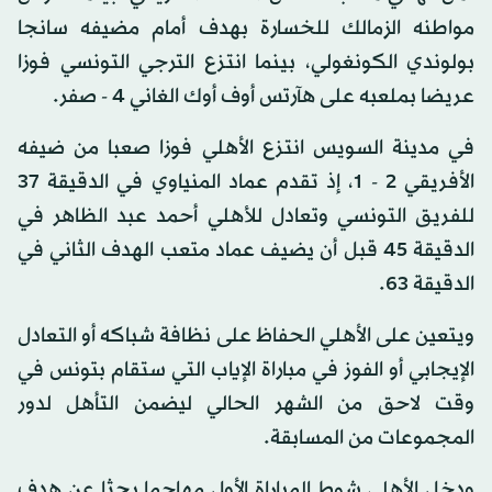
مواطنه الزمالك للخسارة بهدف أمام مضيفه سانجا
بولوندي الكونغولي، بينما انتزع الترجي التونسي فوزا
عريضا بملعبه على هآرتس أوف أوك الغاني 4 - صفر.
في مدينة السويس انتزع الأهلي فوزا صعبا من ضيفه
الأفريقي 2 - 1، إذ تقدم عماد المنياوي في الدقيقة 37
للفريق التونسي وتعادل للأهلي أحمد عبد الظاهر في
الدقيقة 45 قبل أن يضيف عماد متعب الهدف الثاني في
الدقيقة 63.
ويتعين على الأهلي الحفاظ على نظافة شباكه أو التعادل
الإيجابي أو الفوز في مباراة الإياب التي ستقام بتونس في
وقت لاحق من الشهر الحالي ليضمن التأهل لدور
المجموعات من المسابقة.
ودخل الأهلي شوط المباراة الأول مهاجما بحثا عن هدف