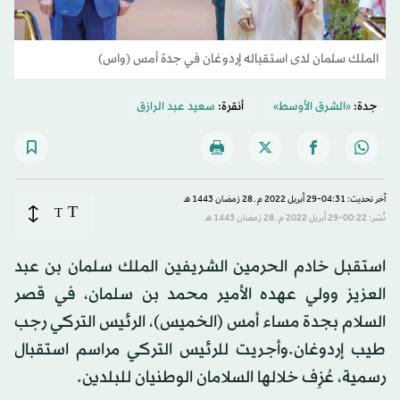
الملك سلمان لدى استقباله إردوغان في جدة أمس (واس)
جدة:
«الشرق الأوسط»
أنقرة:
سعيد عبد الرازق
آخر تحديث: 04:31-29 أبريل 2022 م ـ 28 رَمضان 1443 هـ
T
T
نُشر: 00:22-29 أبريل 2022 م ـ 28 رَمضان 1443 هـ
استقبل خادم الحرمين الشريفين الملك سلمان بن عبد
العزيز وولي عهده الأمير محمد بن سلمان، في قصر
السلام بجدة مساء أمس (الخميس)، الرئيس التركي رجب
طيب إردوغان.وأجريت للرئيس التركي مراسم استقبال
رسمية، عُزِف خلالها السلامان الوطنيان للبلدين.