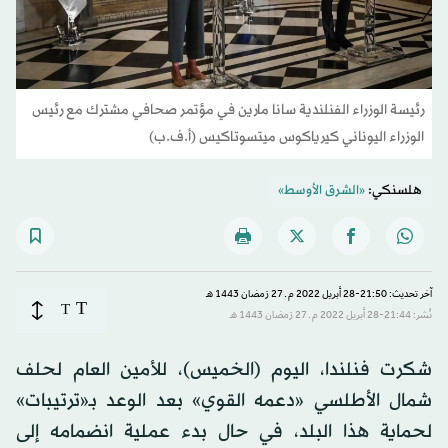
رئيسة الوزراء الفنلندية سانا مارين في مؤتمر صحافي مشترك مع رئيس
الوزراء اليوناني كيرياكوس ميتسوتاكيس (أ.ف.ب)
هلسنكي:
«الشرق الأوسط»
آخر تحديث: 21:50-28 أبريل 2022 م ـ 27 رَمضان 1443 هـ
T
T
نُشر: 21:44-28 أبريل 2022 م ـ 27 رَمضان 1443 هـ
شكرت فنلندا، اليوم (الخميس)، للأمين العام لحلف
شمال الأطلسي «دعمه القوي» بعد الوعد بـ«ترتيبات»
لحماية هذا البلد، في حال بدء عملية انضمامه إلى