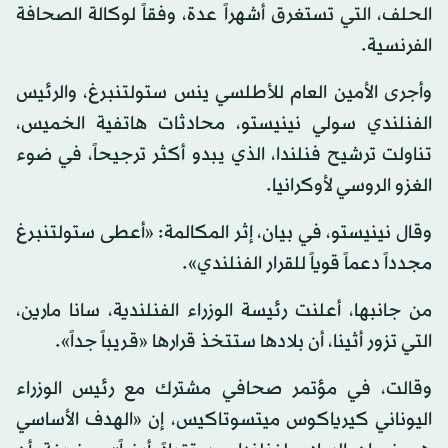
الحلف، التي تستغرق أشهراً عدة، وفقاً لوكالة الصحافة
الفرنسية.
وأجرى الأمين العام للأطلسي ينس ستولتنبرغ، والرئيس
الفنلندي سولي نينيستو، محادثات هاتفية الخميس،
تناولت ترشيح فنلندا، الذي يبدو أكثر ترجيحاً، في ضوء
الغزو الروسي لأوكرانيا.
وقال نينيستو، في بيان، إثر المكالمة: «أعطى ستولتنبرغ
مجدداً دعماً قوياً للقرار الفنلندي».
من جانبها، أعلنت رئيسة الوزراء الفنلندية، سانا مارين،
التي تزور أثينا، أن بلادها ستتخذ قرارها «قريباً جداً».
وقالت، في مؤتمر صحافي مشترك مع رئيس الوزراء
اليوناني كيرياكوس ميتسوتاكيس، إن «الهدف الأساسي