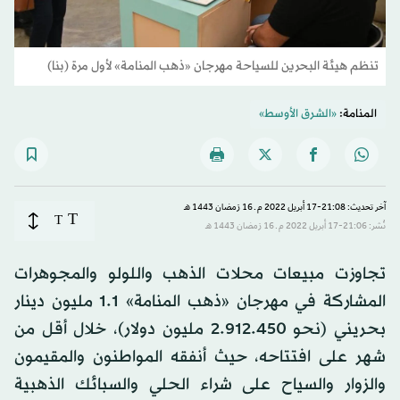
تنظم هيئة البحرين للسياحة مهرجان «ذهب المنامة» لأول مرة (بنا)
المنامة:
«الشرق الأوسط»
آخر تحديث: 21:08-17 أبريل 2022 م ـ 16 رَمضان 1443 هـ
T
T
نُشر: 21:06-17 أبريل 2022 م ـ 16 رَمضان 1443 هـ
تجاوزت مبيعات محلات الذهب واللولو والمجوهرات
المشاركة في مهرجان «ذهب المنامة» 1.1 مليون دينار
بحريني (نحو 2.912.450 مليون دولار)، خلال أقل من
شهر على افتتاحه، حيث أنفقه المواطنون والمقيمون
والزوار والسياح على شراء الحلي والسبائك الذهبية