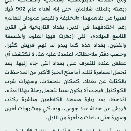
ومن العلاقة الدبلوماسية والتجارية والصداقية التي
ربطته بالملك شارلمان، حتى إنه أهداه عام 902 فيلا
تعبيرا عن تفاهمهما: «الخليفة والقيصر عمودان للعالم»
رغم اختلافهما في الدين، بغداد التاريخية في القرن
التاسع الميلادي، التي ازدهرت فيها العلوم والفلسفة
والفنون، بغداد هذه كما يبدو لم تهم فريش كثيرا.
وحسب دفتر ملاحظاته، اعتمدنا عليه هنا، لا نكتشف أي
عطش عنده للتعرف على بغداد التي جاء إليها، بعد
تحمل المغامرة تلك. أما منح الحيز الأكبر من الملاحظات
بالكتابة عن بغداد، كمكان للحفلات، وسهرات شرب
الكوكتيل فيجب ألا يكون سببا لتحمل رحلة بهذا العناء.
لنلاحظ: بعد زيارة مسجد الكاظمين مباشرة يكتب
فريش عن حفلة عند جوس.. ويسكي ومشروبات أخرى
وسهرة حتى ساعات متأخرة من الليل.