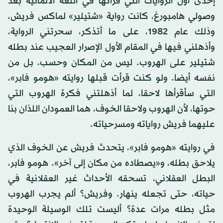
إحدى أول الروايات التي قرأتها في اللغة الألمانية بعد
وصولي هامبورغ، كانت رواية «شتيلير» لماكس فريش،
وذلك عام 1982، على ما أتذكر، سحرتني الرواية،
وأذهلني فيها في المقام الأول الإصرار العجيب عند بطله
شتيلير على الهروب. ليس من المكان وحسب، بل من
نفسه أيضا. ولو كنت قرأت قبلها روايته «هومو فابر»،
التي سأقرأها لاحقا، لما أذهلتني فكرة الهروب التي
حوتها، لأن الهروب ولاحقا الخوف، هما العمودان اللذان بنا
عليهما فريش رواياته ومسرحياته.
في روايته «هومو فابر»، يتحدث فريش عن الخوف الذي
يلاحق بطله، و«يصطاده من مكان إلى آخر». هومو فابر،
البطل العقلاني، تسحقه الأحداث غير العقلانية في
حياته، حتى تجعله ينهار. وفريش؟ ألم يجرب الهروب
مثل بطله مرات عدة؟ أليست تلك الوسيلة الوحيدة