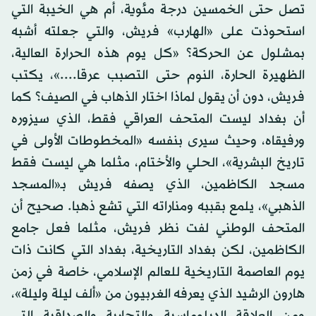
تصل حتى الخمسين درجة مئوية، أم هي الخيبة التي
استحوذت على «الهارب» فريش، والتي جعلته أشبه
بمشلول عن الحركة؟ «كل يوم هذه الحرارة العالية،
الظهيرة الحارة، النوم حتى التصبب عرقا....»، يكتب
فريش، دون أن يقول لماذا اختار الذهاب في الصيف؟ كما
أن بغداد ليست المتحف العراقي فقط، الذي سيزوره
ورفيقاه، وحيث سيرى بنفسه «المخطوطات الأولى في
تاريخ البشرية»، الحلي والأختام، مثلما هي ليست فقط
مسجد الكاظمين، الذي يصفه فريش بـ«المسجد
الذهبي»، يلمع بقببه ومناراته التي تشع ذهبا. صحيح أن
المتحف الوطني لفت نظر فريش، مثلما فعل جامع
الكاظمين، لكن بغداد التاريخية، بغداد التي كانت ذات
يوم العاصمة التاريخية للعالم الإسلامي، خاصة في زمن
هارون الرشيد الذي يعرفه الغربيون من «ألف ليلة وليلة»،