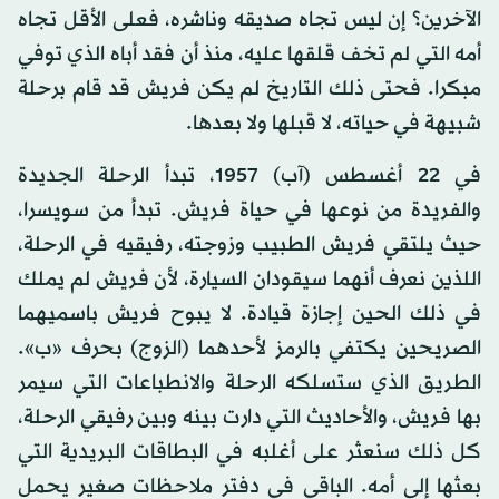
الآخرين؟ إن ليس تجاه صديقه وناشره، فعلى الأقل تجاه
أمه التي لم تخف قلقها عليه، منذ أن فقد أباه الذي توفي
مبكرا. فحتى ذلك التاريخ لم يكن فريش قد قام برحلة
شبيهة في حياته، لا قبلها ولا بعدها.
في 22 أغسطس (آب) 1957، تبدأ الرحلة الجديدة
والفريدة من نوعها في حياة فريش. تبدأ من سويسرا،
حيث يلتقي فريش الطبيب وزوجته، رفيقيه في الرحلة،
اللذين نعرف أنهما سيقودان السيارة، لأن فريش لم يملك
في ذلك الحين إجازة قيادة. لا يبوح فريش باسميهما
الصريحين يكتفي بالرمز لأحدهما (الزوج) بحرف «ب».
الطريق الذي ستسلكه الرحلة والانطباعات التي سيمر
بها فريش، والأحاديث التي دارت بينه وبين رفيقي الرحلة،
كل ذلك سنعثر على أغلبه في البطاقات البريدية التي
بعثها إلى أمه. الباقي في دفتر ملاحظات صغير يحمل