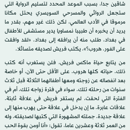
شاقين جدا، بسبب الموعد المحدد لتسليم الرواية التي
ستجعل الروائي والمسرحي السويسري يحتل مكانا
مرموقا في الأدب العالمي، لكن ذلك غير مهم، بقدر ما
يريد أن يخبره أن طبيبا نمساويا يدير مستشفى للأطفال
في بغداد، طلب منه أن يرافقه إلى بغداد. «لقد وافقت
على الفور. هروب؟»، يكتب فريش لصديقه متسائلا.
من يتابع حياة ماكس فريش، فلن يستغرب أنه كتب
ذلك. حياته كلها هروب. على الأقل حتى الآن، أو خاصة
بعد انفصاله عن زوجته ومعها أطفالهما الثلاثة قبل ثلاث
سنوات من رحلته تلك. سواء في فترة زواجه تلك، أم في
الفترة التي لحقت، لم يستقر فريش في علاقة ثابتة.
علاقات عابرة. ما إن يدخل في علاقة حتى يهرب منها إلى
علاقة جديدة. جملته المشهورة التي كتبها لصديقته، وله
من العمر ثلاثة وعشرين عاما، تقول: «أنا أومن بقوة الحب