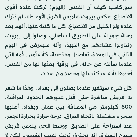
سوركامب كيف أن القدس (اليوم) تركت عنده أقوى
الانطباع. عكس بيروت «باريس الشرق الأوسط». لم تترك
عنده ولو القليل من الانطباع. كل ما كتبه عنها، أنهم بعد
رحلة جميلة على الطريق الساحلي، وصلوا إلى بيروت،
وتناولوا عشاءهم مع النبيذ، وأنه سيمرض في اليوم
الثاني، في المعدة. تفاصيل مقتضبة، كأنه أمين لأمه التي
عندما سألته عن حاله، في برقية بعثها لها من القدس،
أخبرها بأنه سيكتب لها مفصلا من بغداد.
كل شيء سيتغير عندما يصلون إلى بغداد. وهذا ما شعر
به فريش مباشرة حتى قبل عبورهم الحدود العراقية.
800 كيلومتر هي المسافة بين عمان وبغداد. أغلبها
صحراء مشتعلة باتجاه العراق. درجة حرارة بحرارة الجمر.
عند استراحة على الطريق ووسط الحر، يلمس فريش
معدن السيارة. إنه يحترق تحت لهيب الشمس. لكن لا