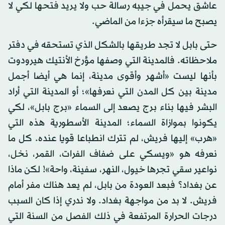
عاشق يحمل في جيبه رسالة حب ولا يريد فتحها لكي لا
يصبح ما سيقرأه جزءا من الماضي.
حتى بابل لا تجد طريقها بالشكل الذي تستحقه في دفتر
ملاحظاته. فالمدينة التي وصفها مؤرخ الأنتيك هيرودوت
بأنها ليست «أشهر وأقوى مدينة، إنما هي أيضا أجمل
مدينة بين كل المدن التي نعرفها»؛ أو المدينة التي أراد
البشر فيها بناء برج يصعد إلى السماء «برج بابل»، لكي
يكونوا بموازاة السماء؛ المدينة الأسطورية هذه التي
«هرب» إليها فريش، لم تترك انطباعا قويا عنده. كل ما
نعرفه هو «ويسكي على ضفاف الفرات، القمر، نخل،
نواعير سقي تجرها خيول، النهر، سفينة، واحة»! لكن ماذا
عن بغداد؟ فبعد العودة من بابل، لم يعد هناك مفر أمام
فريش. لا بد من مواجهة بغداد. ولا ندري إذا كان السبب
درجات الحرارة المرتفعة في ذلك الفصل من السنة التي