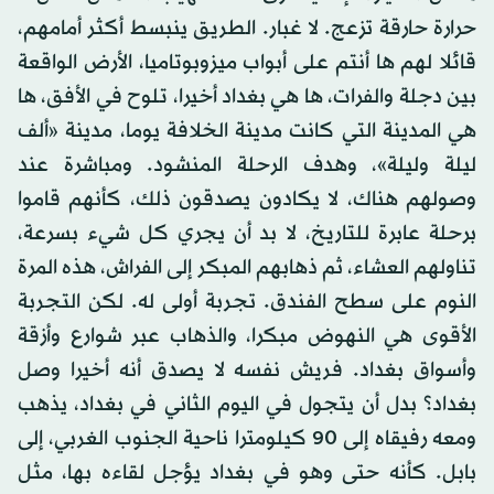
حرارة حارقة تزعج. لا غبار. الطريق ينبسط أكثر أمامهم،
قائلا لهم ها أنتم على أبواب ميزوبوتاميا، الأرض الواقعة
بين دجلة والفرات، ها هي بغداد أخيرا، تلوح في الأفق، ها
هي المدينة التي كانت مدينة الخلافة يوما، مدينة «ألف
ليلة وليلة»، وهدف الرحلة المنشود. ومباشرة عند
وصولهم هناك، لا يكادون يصدقون ذلك، كأنهم قاموا
برحلة عابرة للتاريخ، لا بد أن يجري كل شيء بسرعة،
تناولهم العشاء، ثم ذهابهم المبكر إلى الفراش، هذه المرة
النوم على سطح الفندق. تجربة أولى له. لكن التجربة
الأقوى هي النهوض مبكرا، والذهاب عبر شوارع وأزقة
وأسواق بغداد. فريش نفسه لا يصدق أنه أخيرا وصل
بغداد؟ بدل أن يتجول في اليوم الثاني في بغداد، يذهب
ومعه رفيقاه إلى 90 كيلومترا ناحية الجنوب الغربي، إلى
بابل. كأنه حتى وهو في بغداد يؤجل لقاءه بها، مثل