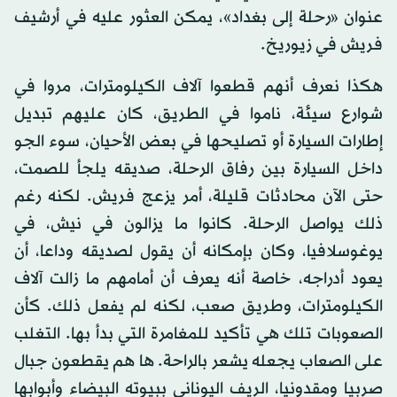
عنوان «رحلة إلى بغداد»، يمكن العثور عليه في أرشيف
فريش في زيوريخ.
هكذا نعرف أنهم قطعوا آلاف الكيلومترات، مروا في
شوارع سيئة، ناموا في الطريق، كان عليهم تبديل
إطارات السيارة أو تصليحها في بعض الأحيان، سوء الجو
داخل السيارة بين رفاق الرحلة، صديقه يلجأ للصمت،
حتى الآن محادثات قليلة، أمر يزعج فريش. لكنه رغم
ذلك يواصل الرحلة. كانوا ما يزالون في نيش، في
يوغوسلافيا، وكان بإمكانه أن يقول لصديقه وداعا، أن
يعود أدراجه، خاصة أنه يعرف أن أمامهم ما زالت آلاف
الكيلومترات، وطريق صعب، لكنه لم يفعل ذلك. كأن
الصعوبات تلك هي تأكيد للمغامرة التي بدأ بها. التغلب
على الصعاب يجعله يشعر بالراحة. ها هم يقطعون جبال
صربيا ومقدونيا، الريف اليوناني ببيوته البيضاء وأبوابها