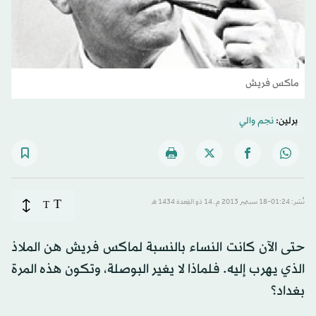
ماكس فريش
برلين:
نجم والي
T
نُشر: 01:24-18 سبتمبر 2013 م ـ 14 ذو القِعدة 1434 هـ
T
حتى الآن كانت النساء بالنسبة لماكس فريش هن الملاذ
الذي يهرب إليه. فلماذا لا يغير البوصلة، وتكون هذه المرة
بغداد؟