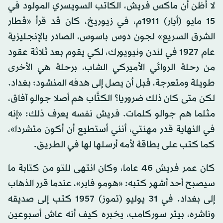
لا أظن أن ماكس فريش، الكاتب السويسري المولود في
15 مايو (أيار) 1911م، في زيوريخ، كان قد قرأ «قطار
الشرق السريع» لجون دوس باسوس، الصادر بالإنجليزية
عام 1927 في لندن ونيويورك، لكي يقوم بعد ثلاثة عقود
من رحلة الروائي الأميركي الشاب، برحلة هي الأخرى
طويلة ومتعرجة، قبل أن يصل إلى هدفه المنشود: بغداد.
لكن متى كان ذلك ضروريا؟ الكتَّاب هم أصلا جوالو آفاق،
مثلما هم جوالو كلمات. فريش نفسه يعرف ذلك: «إنه
في النهاية قدر مهنتي، أنني أستطيع أن أكون متشردا»،
كما كتب على بطاقة لأمه أرسلها لها في الطريق.
كان عمر فريش 46 عاما، وكان انتهى للتو من كتابة ما
سيصبح أحد أشهر كتبه: «هومو فابر»، عندما قرر الذهاب
إلى بغداد. في 31 يوليو (تموز) 1957 كتب إلى صديقه
وناشره، بيتر سوركامب، يخبره كيف أنه عاش أسبوعين