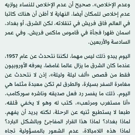
وعدم الإخلاص». صحيح أن عدم الإخلاص للنساء يوازيه
عدم إخلاص للمكان أيضا. النهاية لا أظن أن هناك كاتبا
في العالم فاق فريش في تنقلاته، لكن الشرق، أو بغداد،
اسمان ظهرا فجأة في قاموس ماكس فريش. وفي عمر
السادسة والأربعين.
اليوم يبدو ذلك ليس مهما، لكننا نتحدث عن عام 1957،
عندما كان الشرق ما يزال عالما غامضا، يعرفه الأوروبيون
فقط من قصص «ألف ليلة وليلة»، إذن لا نتحدث عن
مغامرة السفر بسيارة، والطرق لم تكن معبدة مثلما هي
اليوم. ذلك ما يفسر رد فعل صديقه وناشره سوركامب.
«أنا مستغرب ومرتعب»، كتب له وهو لا يخفي قلقه.
طبعا لا يستطيع ثنيه عن الرحلة، لكنه يريد أن يفهم.
لماذا بغداد؟ لماذا هذا القرار المفاجئ وبالشكل البارد؟
لماذا هذه اللامبالاة، عدم الشعور بالمسؤولية تجاه