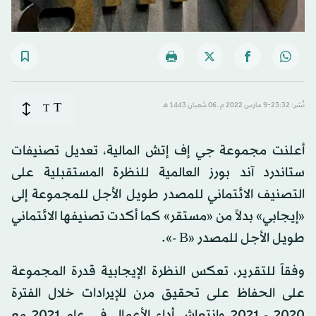
T
نُشر: 23:32-9 مارس 2022 م ـ 06 شَعبان 1443 هـ
T
أعلنت مجموعة جي إف إتش المالية، تعديل تصنيفات
ستاندرد آند بورز العالمية للنظرة المستقبلية على
التصنيف الائتماني للمصدر طويل الأجل للمجموعة إلى
«إيجابي» بدلاً من «مستقر» كما أكدت تصنيفها الائتماني
طويل الأجل للمصدر «B -».
وفقاً للتقرير، تعكس النظرة الإيجابية قدرة المجموعة
على الحفاظ على تحقيق مرن للإيرادات خلال الفترة
2020 - 2021 وانتعاش أداء الأعمال في عام 2021 مع