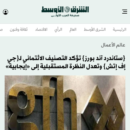
الرئيسية
الشرق الأوسط​
العالم
الرأي
الاقتصاد
ثقافة وفنون
صح
عالم الأعمال
{ستاندرد آند بورز} تؤكد التصنيف الائتماني لـ{جي
إف إتش} وتعدل النظرة المستقبلية إلى «إيجابية»