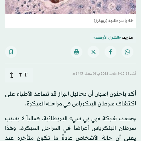
خلايا سرطانية (رويترز)
مدريد:
«الشرق الأوسط»
T
نُشر: 13:19-9 مارس 2022 م ـ 06 شَعبان 1443 هـ
T
أكد باحثون إسبان أن تحاليل البراز قد تساعد الأطباء على
اكتشاف سرطان البنكرياس في مراحله المبكرة.
وحسب شبكة «بي بي سي» البريطانية، فغالباً لا يسبب
سرطان البنكرياس أعراضاً في المراحل المبكرة. وهذا
يعني أن حالة الأشخاص عادةً ما تكون متأخرة عند