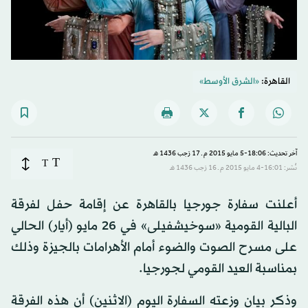
القاهرة:
«الشرق الأوسط»
آخر تحديث: 18:06-5 مايو 2015 م ـ 17 رَجب 1436 هـ
T
T
نُشر: 16:01-4 مايو 2015 م ـ 16 رَجب 1436 هـ
أعلنت سفارة جورجيا بالقاهرة عن إقامة حفل لفرقة
البالية القومية «سوخيشفيلى» في 26 مايو (أيار) الحالي
على مسرح الصوت والضوء أمام الأهرامات بالجيزة وذلك
بمناسبة العيد القومي لجورجيا.
وذكر بيان وزعته السفارة اليوم (الاثنين) أن هذه الفرقة