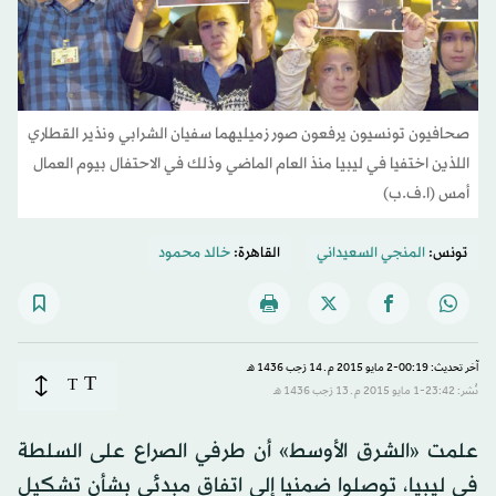
صحافيون تونسيون يرفعون صور زميليهما سفيان الشرابي ونذير القطاري
اللذين اختفيا في ليبيا منذ العام الماضي وذلك في الاحتفال بيوم العمال
أمس (ا.ف.ب)
تونس:
المنجي السعيداني
القاهرة:
خالد محمود
آخر تحديث: 00:19-2 مايو 2015 م ـ 14 رَجب 1436 هـ
T
T
نُشر: 23:42-1 مايو 2015 م ـ 13 رَجب 1436 هـ
علمت «الشرق الأوسط» أن طرفي الصراع على السلطة
في ليبيا، توصلوا ضمنيا إلى اتفاق مبدئي بشأن تشكيل