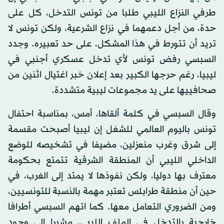
طرفي النزاع الليبي طلبا من تونس التدخل، كل على
حدة، من أجل دعمهما في نزاع الشرعية، ولكن تونس لا
تريد أن تتورط في هذا المشكل، على حد تعبيره. وجدد
السبسي رفض تونس لأي تدخل عسكري أجنبي في
ليبيا، رغم حرجها الكبير بعد إعلان خبر اغتيال اثنين من
صحافييها على يد مجموعات ليبية متشددة.
وقال السبسي في كلمة ألقاها، أمس، بمناسبة احتفال
تونس باليوم العالمي للشغل إن ليبيا أصبحت مقسمة
إلى شرق وغرب منعزلين، مضيفا في تشخيصه للوضع
الداخلي الليبي أن المنطقة الشرقية تتمتع بحكومة
معترف بها دوليا، ولكن نفوذها لا يمتد إلى الغرب، في
حين أن منطقة طرابلس تعتبر مهمة بالنسبة للتونسيين،
ومن الضروري التعامل معها. كما اتهم السبسي أطرافا
خارجية بالتدخل في الملف الليبي، مشيرا إلى وجود