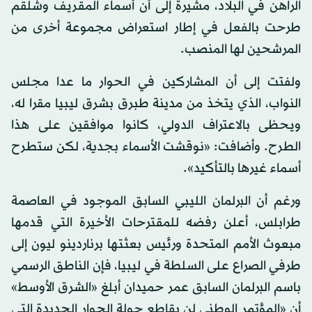
الراهن في البلاد، مشيرة إلى أن أسماء المقريف وشلقم
طرحت بالفعل في إطار استعراض مجموعة أخرى من
المرشحين لها المنصب.
ولفتت إلى أن المشاركين في الحوار ما عدا مجلس
النواب، الذي يتخذ من مدينة طبرق بشرق ليبيا مقرا له،
ويحظى بالاعتراف الدولي، كانوا موافقين على هذا
الطرح. وأضافت: «نوقشت الأسماء بجدية، لكن ستطرح
أسماء غيرها بالتأكيد».
ورغم أن البرلمان الليبي السابق الموجود في العاصمة
طرابلس، أعلن رفضه للمقترحات الأخيرة التي قدمها
مبعوث الأمم المتحدة ورئيس بعثتها برناردينو ليون إلى
طرفي الصراع على السلطة في ليبيا، فإن الناطق الرسمي
باسم البرلمان السابق عمر حميدان أبلغ «الشرق الأوسط»
أن «المؤتمر الوطني لن يقاطع جولة الحوار الجديدة التي