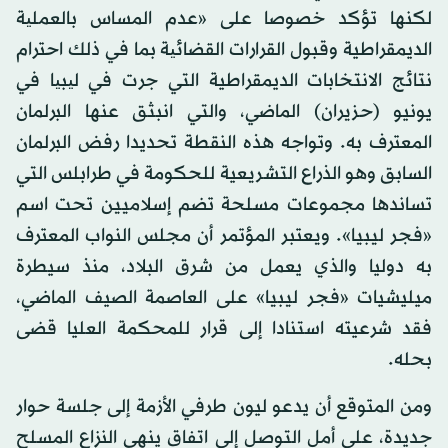
لكنها تؤكد خصوصا على «عدم المساس بالعملیة
الديمقراطية وقبول القرارات القضائیة بما في ذلك احترام
نتائج الانتخابات الديمقراطية التي جرت في لیبیا في
يونيو (حزيران) الماضي، والتي انبثق عنها البرلمان
المعترف به. وتواجه هذه النقطة تحديدا رفض البرلمان
السابق وهو الذراع التشريعية للحكومة في طرابلس التي
تساندها مجموعات مسلحة تضم إسلاميين تحت اسم
«فجر ليبيا». ويعتبر المؤتمر أن مجلس النواب المعترف
به دوليا والذي يعمل من شرق البلاد، منذ سيطرة
ميليشيات «فجر ليبيا» على العاصمة الصيف الماضي،
فقد شرعيته استنادا إلى قرار للمحكمة العليا قضى
بحله.
ومن المتوقع أن يدعو ليون طرفي الأزمة إلى جلسة حوار
جديدة، على أمل التوصل إلى اتفاق ينهي النزاع المسلح