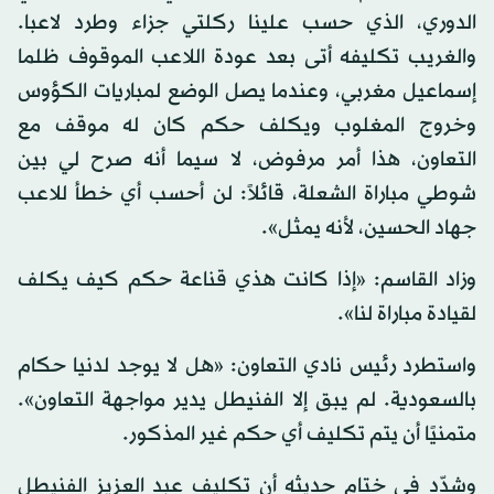
الدوري، الذي حسب علينا ركلتي جزاء وطرد لاعبا.
والغريب تكليفه أتى بعد عودة اللاعب الموقوف ظلما
إسماعيل مغربي، وعندما يصل الوضع لمباريات الكؤوس
وخروج المغلوب ويكلف حكم كان له موقف مع
التعاون، هذا أمر مرفوض، لا سيما أنه صرح لي بين
شوطي مباراة الشعلة، قائلاً: لن أحسب أي خطأ للاعب
جهاد الحسين، لأنه يمثل».
وزاد القاسم: «إذا كانت هذي قناعة حكم كيف يكلف
لقيادة مباراة لنا».
واستطرد رئيس نادي التعاون: «هل لا يوجد لدنيا حكام
بالسعودية. لم يبق إلا الفنيطل يدير مواجهة التعاون».
متمنيًا أن يتم تكليف أي حكم غير المذكور.
وشدّد في ختام حديثه أن تكليف عبد العزيز الفنيطل