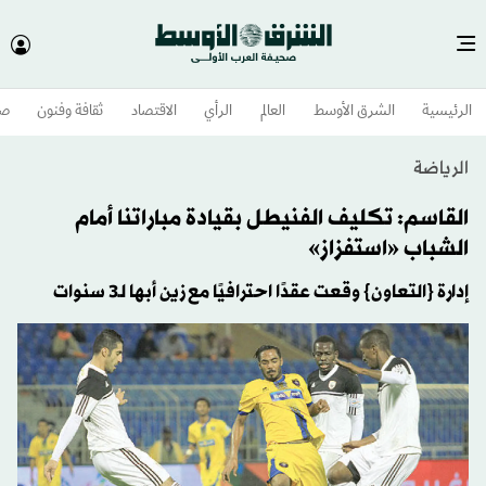
الرئيسية
الشرق الأوسط​
العالم
الرأي
الاقتصاد
ثقافة وفنون
صح
الرياضة
القاسم: تكليف الفنيطل بقيادة مباراتنا أمام
الشباب «استفزاز»
إدارة {التعاون} وقعت عقدًا احترافيًا مع زين أبها لـ3 سنوات