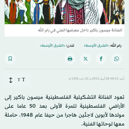
الفنانة ميسون باكير داخل معرضها الفني في رام الله
رام الله:
«الشرق الأوسط»
لندن:
«الشرق الأوسط»
T
نُشر: 00:31-28 أبريل 2015 م ـ 10 رَجب 1436 هـ
T
تعود الفنانة التشكيلية الفلسطينية ميسون باكير إلى
الأراضي الفلسطينية للمرة الأولى بعد 50 عاما على
مولدها لأبوين لاجئين هاجرا من حيفا عام 1948، حاملة
معها لوحاتها الفنية.