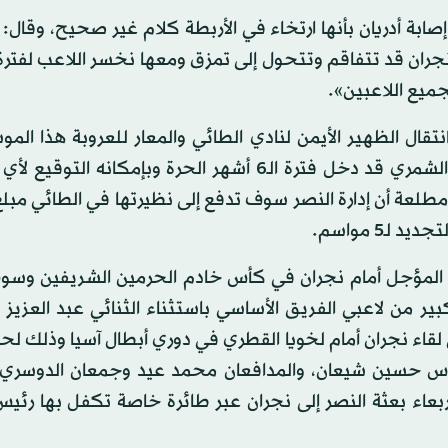
إصابة أدريان بأنها ارتخاء في الأربطة كلام غير صحيح، وقال: 
نجران قد تتفاقم وتتحول إلى تمزق ومعها نخسر اللاعب لفتر
يع اللاعبين».
تقال الظهير الأيمن لنادي الطائي والمعار للعروبة هذا الم
الرحمن حسن الشمري ليلعب للنصر لثلاث سنوات، وكان الشمري قد دخل فترة الـ6 أشهر الحرة وبإمكانه
طلعة أن إدارة النصر سوف تدفع إلى نظيرتها في الطائي مبل
ـ5 مواسم.
يس المؤجل أمام نجران في كأس خادم الحرمين الشريفين وسو
ير من لاعبي الفريق الأساسي باستثناء الثنائي عبد العزيز 
 لقاء نجران أمام لخويا القطري في دوري أبطال آسيا وذلك ل
رس حسين شيعان، والمدافعان محمد عيد وجمعان الدوسري 
بعاء بعثة النصر إلى نجران عبر طائرة خاصة تكفل بها رئيس