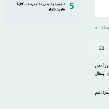
5
«نيوم» يفاوض «النصر» لاستعارة
هارون كمارا
20
من أمس
ي أبطال
ازا رغم