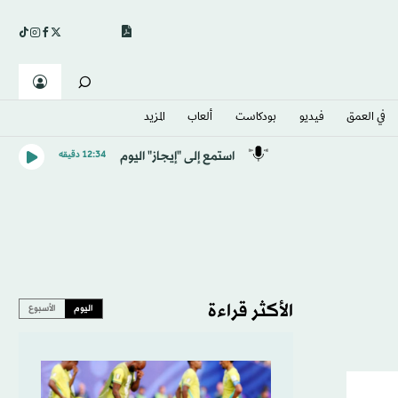
في العمق
فيديو
بودكاست
ألعاب
المزيد
استمع إلى "إيجاز" اليوم
12:34 دقيقه
الأكثر قراءة
اليوم
الأسبوع