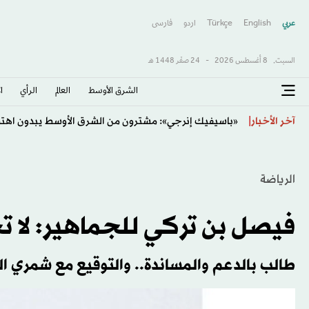
عربي
English
Türkçe
اردو
فارسى
السبت,
8 أغسطس 2026
-
24 صفَر 1448 هـ
الشرق الأوسط​
العالم
الرأي
ا
ليزه كلافينيس... سيدة تناهض إنفانتينو في عالم يهيمن ع
آخر الأخبار
الرياضة
فيصل بن تركي للجماهير: لا ت
طالب بالدعم والمساندة.. والتوقيع مع شمري ا