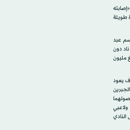
«إصابته
ة طويلة
وسم عبد
 التوقيع لأي ناد دون
غ مليون
ف يعود
الجبرين
حصولهما
ولاعبي
 النادي