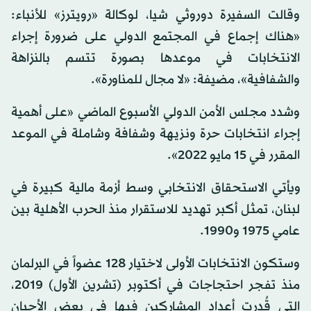
وقالت السفيرة دوروثي شيا، لوكالة «رويترز» للأنباء:
«هناك إجماع في المجتمع الدولي على ضرورة إجراء
الانتخابات في موعدها بصورة تتسم بالنزاهة
والشفافية»، مضيفة: «لا مجال للمناورة».
وشدد مجلس الأمن الدولي الأسبوع الماضي «على أهمية
إجراء انتخابات حرة ونزيهة وشفافة وشاملة في الموعد
المقرر في 15 مايو 2022».
ويأتي الاستحقاق الانتخابي وسط أزمة مالية كبيرة في
لبنان، تمثل أكبر تهديد للاستقرار منذ الحرب الأهلية بين
عامي 1975 و1990.
وستكون الانتخابات الأولى لاختيار 128 عضواً في البرلمان
منذ تفجر احتجاجات في أكتوبر (تشرين الأول) 2019،
التي قُدرت أعداد المشاركين فيها في بعض الأحيان