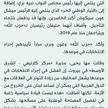
التي ينتمي إليها رئيس مجلس النواب نبيه بري، إضافة
إلى «التيار الوطني الحر» الذي ينتمي إليه الرئيس ميشال
عون، سيكونان أكبر الخاسرين، وإنها قد يدفعان باتجاه
التأجيل. وأضاف أنهما حليفان رئيسيان لـ«حزب الله»
ويتراجعان منذ عام 2019.
وأكد «حزب الله» وعون وبري مراراً تأييدهم إجراء
الانتخابات في موعدها.
وقالت مها يحيى، مديرة «مركز كارنيغي - الشرق
الأوسط» في بيروت، إن الفشل في إجراء الانتخابات في
موعدها يشعل المخاوف من زيادة التوتر في العلاقات مع
الدول الغربية التي يمكن أن تساعد لبنان على الخروج من
الأزمة. لكنها أضافت: «هذه ليست قيادة سياسية راغبة
في تفضيل المصلحة الوطنية على مصالحها. بشكل
عام؛ تضيع مصالح لبنان عندما يتعلق الأمر بما يعتبرونها