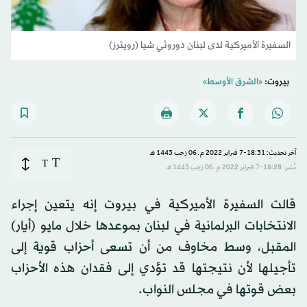
السفيرة الأميركية لدى لبنان دوروثي شيا (رويترز)
بيروت:
«الشرق الأوسط»
آخر تحديث: 18:31-7 فبراير 2022 م ـ 06 رَجب 1443 هـ
T
T
نُشر: 18:28-7 فبراير 2022 م ـ 06 رَجب 1443 هـ
قالت السفيرة الأميركية في بيروت إنه يتعين إجراء
الانتخابات البرلمانية في لبنان بموعدها خلال مايو (أيار)
المقبل، وسط مخاوف من أن تسعى أحزاب قوية إلى
تأجيلها لأن نتيجتها قد تؤدي إلى فقدان هذه الأحزاب
بعض قوتها في مجلس النواب.