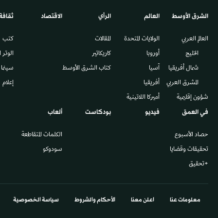
الشرق الأوسط​
العالم
الرأي
الاقتصاد
ثقافة
العالم العربي
الولايات المتحدة
المقالات
كتب
الخليج
أوروبا
كاريكاتير
الوتر 
شمال أفريقيا
آسيا
كتاب الشرق الأوسط
سينما
المشرق العربي
أفريقيا
إعلام
شؤون إقليمية
أميركا اللاتينية
في العمق
فيديو
بودكاست
ألعاب
حصاد الأسبوع
الكلمات المتقاطعة
تحقيقات وقضايا
سودوكو
+تحقيق
معلومات عنا
اعلن معنا
الأحكام والشروط
سياسة الخصوصية