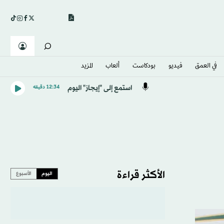
في العمق
فيديو
بودكاست
ألعاب
المزيد
استمع إلى "إيجاز" اليوم
12:34 دقيقه
الأكثر قراءة
اليوم
الأسبوع