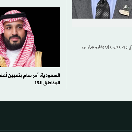
ركي رجب طيب إردوغان، ورئيس
السعودية: أمر سامٍ بتعيين أ
المناطق الـ13