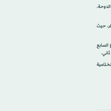
الدوحة،
طر، حيث
 السابع
ثاني.
لختامية