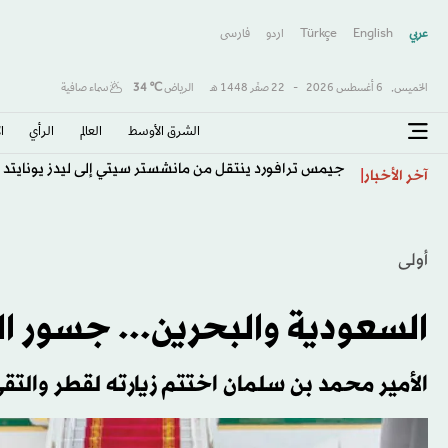
عربي
English
Türkçe
اردو
فارسى
الخميس,
6 أغسطس 2026
-
22 صفَر 1448 هـ
الرياض
℃
34
سماء صافية
الشرق الأوسط​
العالم
الرأي
ا
جيمس ترافورد ينتقل من مانشستر سيتي إلى ليدز يونايتد
آخر الأخبار
أولى
السعودية والبحرين... جسور ا
الأمير محمد بن سلمان اختتم زيارته لقطر والتقى ال