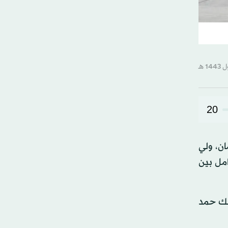
20
ن، ولي
امل بين
لك حمد