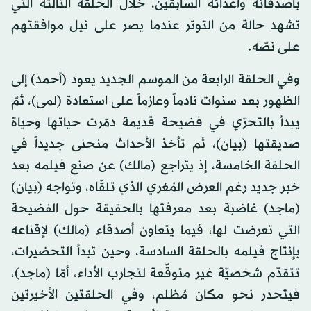
بأصدقائه وأعدائه السابقين، خلال الحلقة الثالثة التي
تشهد حالة من التوتر عندما يصر على نيل موافقتهم
على نصّه.
وفي الحلقة الرابعة من الموسم الجديد يعود (أحمد) إلى
الظهور بعد سنوات نادماً وعازماً على استعادة (لمى)، ثمّ
يبدأ بالتحرّي في فضيحة قديمة دمّرت حياتها وحياة
صديقتها (بيان)، ثم تأخذ الأحداث منحنى جديداً في
الحلقة الخامسة، إذ يتراجع (مالك) عن صنع فيلمه بعد
خبر جديد رغم العرض المُغري الذي تلقّاه، وتواجه (بيان)
(ماجد) غاضبة بعد معرفتها بالحقيقة حول الفضيحة
التي تعرضت لها، فيما يتعاون أصدقاء (مالك) لإقناعه
بإنتاج فيلمه بالحلقة السادسة، وحين تبدأ التحضيرات،
تتقدّم شخصيّة غير متوقّعة لتجارب الأداء، أمّا (ماجد)،
فيتحدر نحو مكان مُظلم، وفي الحلقتين الأخيرتين