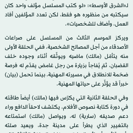
لـ«الشرق الأوسط»: «لو كتب المسلسل مؤلف واحد كان
سيكتبه من منظوره هو فقط، لكن تعدد المؤلفين أفاد
العمل، وأضاف للشخصيات».
ويركز الموسم الثالث من المسلسل على صراعات
الأصدقاء من أجل المصالح الشخصية، ففي الحلقة الأولى
منه يتأمّل (مالك) ماضيه ويوثّقه أثناء وجوده خلف
القضبان، ثمّ يُفاجأ بزيارة من رجل غامض يقدّم له فرصة
ضخمة للانطلاق في مسيرته المهنية، بينما تحمل (بيان)
خبراً قد يؤثّر على حياتها المهنية.
وفي الحلقة الثانية التي يكرّس فيها (مالك) أيضاً طاقته
في دورة كتابة نصوص الأفلام، يكتشف لاحقاً الدافع وراء
دعم صديقه (سارية) له، ويواصل (مالك) استمتاعه
بالتغيير الذي يطرأ على مدينة جدة، ويعيد صلته