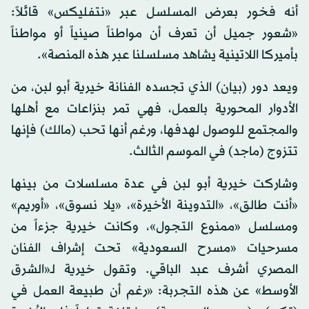
أنه فخور بعرض المسلسل عبر «نتفليكس» قائلاً:
«شعور جميل أن تعرف أن مواطناً صينياً أو مواطناً
بأميركا اللاتينية يشاهد مسلسلنا عبر هذه المنصة».
ويعد دور (بيان) الذي تجسده الفنانة خيرية أبو لبن، من
الأدوار المحورية بالعمل، فهي تمر بنزاعات مع أهلها
والمجتمع للوصول لهدفها، ورغم أنها تحب (مالك) فإنها
تتزوج (ماجد) في الموسم الثالث.
وشاركت خيرية أبو لبن في عدة مسلسلات من بينها
«أنت طالق»، «التدوينة الأخيرة»، «يلا نسوق»، «أوريم»
ومسلسل «ممنوع التجول»، وكانت خيرية جزءاً من
مسرحيات «مسرح السعودية» تحت إشراف الفنان
المصري أشرف عبد الباقي. وتقول خيرية لـ«الشرق
الأوسط» عن هذه التجربة: «رغم أن طبيعة العمل في