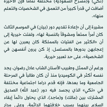
(تكي) و(مسرح السعودية) مختلفة تماماً فإن الأخيرة
أضافت لي قدراً كبيراً من التعمق في الشخصيات والتعلم
منها».
مشيرة إلى أن «إعادة تقديم دور (بيان) في الموسم الثالث
كان أمراً ممتعاً ومشوقاً بالنسبة لها»، ولفتت خيرية إلى
أن «الكثير من الفتيات بالمملكة كان يعبرن لها عن
إعجابهن بدورها بالمسلسل، إذ كن يرون أنفسهن في
الشخصية»، على حد تعبير خيرية.
ورغم أن الممثل وطبيب الأسنان الشاب عادل رضوان، يجد
نفسه أكثر في الكوميديا منذ أن كان طالباً في المرحلة
الجامعية وما بعدها، فإنه قدم دراما اجتماعية مختلفة
في «تكي» الذي يجسد فيه دور (عبد الله) الصديق
المشترك بين (مالك) و(ماجد)، الذي يحاول دائماً إبقاء
السلام بينهما بسبب خلافتهما الدائمة. وعلى مدار