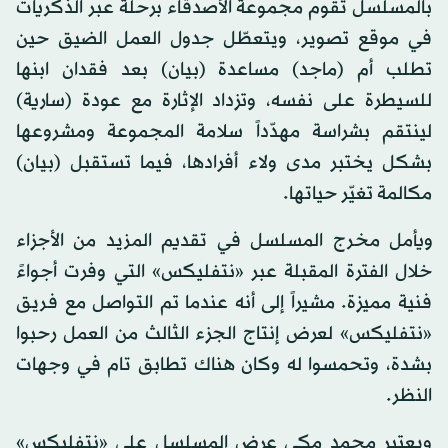
بالمسلسل تقوم مجموعة الأصدقاء برحلة عبر الذكريات
في موقع تصوير، ويتعطّل جدول العمل الضيق حين
تطلب أم (ماجد) مساعدة (بيان) بعد فقدان ابنها
للسيطرة على نفسه، وتزداد الإثارة مع عودة (سارية)
لينتقم بشراسة مهدّداً سلامة المجموعة ومشروعها
بشكل يختبر مدى ولاء أفرادها، فيما تستقبل (بيان)
مكالمة تغيّر حياتها.
ويأمل مخرج المسلسل في تقديم المزيد من الأجزاء
خلال الفترة المقبلة عبر «نتفليكس» التي وفرت أجواءً
فنية مميزة. مشيراً إلى أنه عندما تم التواصل مع فريق
«نتفليكس» لعرض إنتاج الجزء الثالث من العمل رحبوا
بشدة، وتحمسوا له وكان هناك تطابق تام في وجهات
النظر.
ويعتبر محمد مكي عرض المسلسل على «نتفليكس»