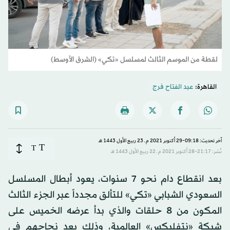
لقطة من الموسم الثالث لمسلسل «تكي» (الشرق الأوسط)
القاهرة:
عبد الفتاح فرج
آخر تحديث: 09:18-29 أكتوبر 2021 م ـ 23 ربيع الأول 1443 هـ
T
T
نُشر: 21:17-28 أكتوبر 2021 م ـ 22 ربيع الأول 1443 هـ
بعد انقطاع دام نحو 7 سنوات، يعود أبطال المسلسل
السعودي الشبابي «تكي» للتألق مجدداً عبر الجزء الثالث
المكون من 8 حلقات والذي بدأ عرضه الخميس على
شبكة «نتفليكس» العالمية، وذلك بعد نجاحهم في