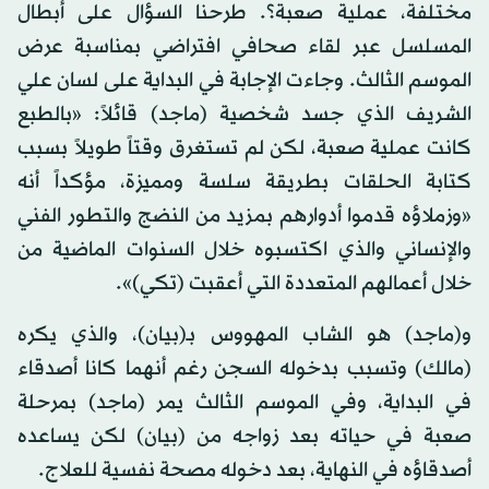
مختلفة، عملية صعبة؟. طرحنا السؤال على أبطال
المسلسل عبر لقاء صحافي افتراضي بمناسبة عرض
الموسم الثالث. وجاءت الإجابة في البداية على لسان علي
الشريف الذي جسد شخصية (ماجد) قائلاً: «بالطبع
كانت عملية صعبة، لكن لم تستغرق وقتاً طويلاً بسبب
كتابة الحلقات بطريقة سلسة ومميزة، مؤكداً أنه
«وزملاؤه قدموا أدوارهم بمزيد من النضج والتطور الفني
والإنساني والذي اكتسبوه خلال السنوات الماضية من
خلال أعمالهم المتعددة التي أعقبت (تكي)».
و(ماجد) هو الشاب المهووس بـ(بيان)، والذي يكره
(مالك) وتسبب بدخوله السجن رغم أنهما كانا أصدقاء
في البداية، وفي الموسم الثالث يمر (ماجد) بمرحلة
صعبة في حياته بعد زواجه من (بيان) لكن يساعده
أصدقاؤه في النهاية، بعد دخوله مصحة نفسية للعلاج.