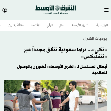
الرئيسية
الشرق الأوسط​
العالم
الرأي
الاقتصاد
ثقافة وفنون
صح
يوميات الشرق
«تكي»... دراما سعودية تتألق مجدداً عبر
«نتفليكس»
أبطال المسلسل لـ «الشرق الأوسط»: فخورون بالوصول
للعالمية