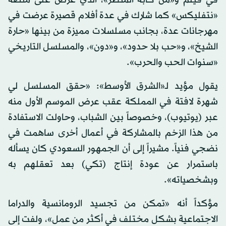
في فيلم و«من كآبة المنظر»، الذي عرض على منصة
«نتفليكس» كما شارك في عدة أفلام قصيرة عرضت في
مهرجانات عدة، بجانب مسلسلات مميزة من بينها «حارة
الشيخ»، و«حب بلا حدود»، و«دون»، والمسلسل التاريخي
«سنوات الحب والحرب».
يقول مؤيد لـ«الشرق الأوسط»: «حقق المسلسل لي
شهرة لافتة في المملكة عقب عرض الموسم الأول منه
عبر (يوتيوب)، وخصوصاً بين الشباب، وحاولت الاستفادة
من هذا الزخم بالمشاركة في أعمال أخرى ساهمت في
نضجي فنياً. مشيراً إلى أن الجمهور السعودي كان يسأله
باستمرار عن عودة إنتاج (تكي) بعد تعقلهم به
وبشخصياته».
مؤكداً أنه «تمكن من تجسيد الرومانسية والدراما
الاجتماعية بشكل مختلف في أكثر من عمل»، ولفت إلى