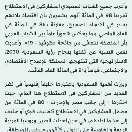
وأعرب جميع الشباب السعودي المشاركين في الاستطلاع
تقريباً 98 في المائة أنهم يشعرون بأن اقتصاد بلادهم
يسير في الاتجاه الصحيح، مقارنة بـ86 في المائة في
العام الماضي، مما يعكس شعوراً عاماً بين الشباب العربي
بأن المنطقة تتعافى من جائحة «كوفيد - 19». وأعربت
نفس النسبة عن ثقتها بنجاح رؤية السعودية 2030،
الاستراتيجية التي تنتهجها المملكة للإصلاح الاقتصادي
والاجتماعي، قياساً بـ91 في المائة العام الفائت.
وبرزت أهمية السعودية باعتبارها حليفاً إقليمياً في نظر
العديد من المشاركين في الاستطلاع هذا العام؛ حيث
اختارها - إلى جانب مصر والإمارات - 80 في المائة من
مجمل المشاركين في الاستطلاع كحليف قوي أو حليف
إلى حد ما لبلدهم. في حين احتلت الصين وروسيا المرتبة
الرابعة والخامسة على التوالي كأقوى حليفين للمنطقة.