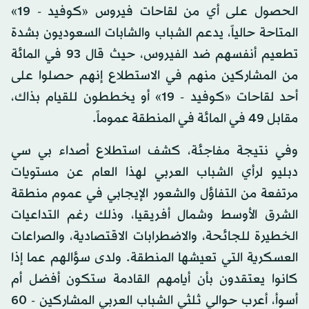
الحصول على أي من لقاحات فيروس «كوفيد - 19»
المتاحة حالياً، يدعم الشباب والشابات السعوديون بشدة
تطعيم أنفسهم ضد الفيروس، حيث قال 93 في المائة
من المشاركين منهم في الاستطلاع إنهم حصلوا على
أحد لقاحات «كوفيد - 19» أو يخططون للقيام بذاك،
مقابل 49 في المائة في المنطقة عموماً.
وفي نتيجة مفاجئة، كشف استطلاع أصداء بي سي
دبليو لرأي الشباب العربي لهذا العام عن مستويات
مرتفعة من التفاؤل والشعور الإيجابي في عموم منطقة
الشرق الأوسط وشمال أفريقيا، وذلك رغم التداعيات
الخطيرة للجائحة، والاضطرابات الاقتصادية، والصراعات
العسكرية التي تعيشها المنطقة. ولدى سؤالهم عما إذا
كانوا يعتقدون بأن أيامهم القادمة ستكون أفضل أم
أسوأ، أعرب حوالي ثلثي الشباب العربي المشاركين - 60