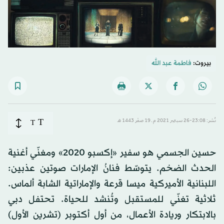
بيروت:
فاطمة عبد الله
T
نُشر: 23:08-26 سبتمبر 2021 م ـ 19 صفَر 1443 هـ
T
حسين الجسمي هو سفير «إكسبو 2020» ومغنّي أغنية
الحدث الضخم. يتوسّط فنانُ الإمارات صوتين عذبين:
اللبنانية الأميركية ميسا قرعة والإماراتية الشابة ألماس.
ثلاثية تغنّي للمستقبل وتُنشد للحياة. تحتفل دبي
بالابتكار وريادة الأعمال، من أول أكتوبر (تشرين الأول)