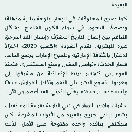
البعيدة.
كما تسبح المخلوقات في البحار، بلوحة ربانية مذهلة؛
وتصطفّ النجوم في سماء الكون الشاسع، يشكّل
التناغم بين إنسان التاريخ المشرّف وإنسان الغد المرجوّ،
عبرة للبشرية. تقدّم أنشودة «إكسبو 2020» اختزالاً
للاعتزاز بالثقافة الإماراتية وطموح الإمارات بجمع العالم.
شعار الحدث: «تواصل العقول وصنع المستقبل»، فتمتدّ
الموسيقى كجسر يربط الإنسانية من مشرقها إلى
مغربها، لتجمع البشر على النغم وتذليل الفوارق. «One
Voice, One Family»، يغنّي الثلاثي. الغد أعظم من الآن.
عشرات ملايين الزوار في دبي البارعة بقراءة المستقبل.
يشعر لبناني جريح بالغيرة من الأبواب المشرعة. كان
سيكتفي بنافذة واحدة مفتوحة على الأمل. لذلك