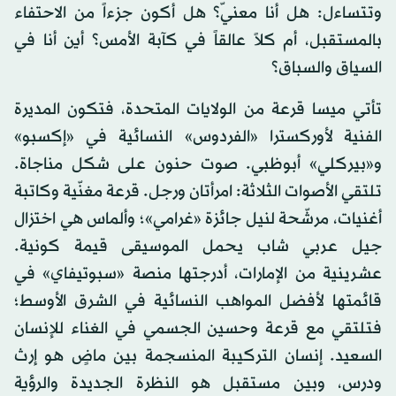
وتتساءل: هل أنا معنيّ؟ هل أكون جزءاً من الاحتفاء
بالمستقبل، أم كلاً عالقاً في كآبة الأمس؟ أين أنا في
السياق والسباق؟
تأتي ميسا قرعة من الولايات المتحدة، فتكون المديرة
الفنية لأوركسترا «الفردوس» النسائية في «إكسبو»
و«بيركلي» أبوظبي. صوت حنون على شكل مناجاة.
تلتقي الأصوات الثلاثة: امرأتان ورجل. قرعة مغنّية وكاتبة
أغنيات، مرشّحة لنيل جائزة «غرامي»؛ وألماس هي اختزال
جيل عربي شاب يحمل الموسيقى قيمة كونية.
عشرينية من الإمارات، أدرجتها منصة «سبوتيفاي» في
قائمتها لأفضل المواهب النسائية في الشرق الأوسط؛
فتلتقي مع قرعة وحسين الجسمي في الغناء للإنسان
السعيد. إنسان التركيبة المنسجمة بين ماضٍ هو إرث
ودرس، وبين مستقبل هو النظرة الجديدة والرؤية