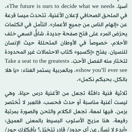
آسيا. «The future is ours to decide what we need».
في الملحق الصحافي لإعلان الأغنية، تتحدث ميسا قرعة
عن «إلهام الناس من جميع الأعمار». التأمل في الكلمات
يحرّض المرء على فتح صفحة جديدة. شاقٌّ السعي خلف
الأحلام، خصوصاً في الأوطان المتحللة حيث الإنسان
للنسيان. يفتح «إكسبو» كتاب الاحتمالات غير المحدودة
لتختار منه الفصل الأحبّ. «Take a seat to the greatest
show you’ll ever see»، وبالعربية يستمر الغناء: «يا هلا
بالكل، بحبكم نكمل».
ثلاثية فنية دافئة تجعل من الأغنية درس حياة. وهي
ليست أغنية مناسبة أو حدث فحسب، فالعِبر لا تُختصر
بزمن. فيها لمعة، تجعل الكلام واللحن والصورة بمرتبة
رفيعة. هنا مزيج الأسلوب البسيط بالمعنى العميق:
«أبدع لا تسأل عن أي حدود/ قادر تتخيّل؟ بأفكارك جود/