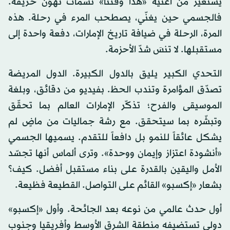
يستعير من أغنية «هذا وقتنا» نسمات تهوّن حريقه.
فالجسمي حين يغنّي، يصطحب المرء في رحلة. هذه
المرة، الرحلة في ضيافة تاريخ الإمارات، دفعة واحدة إلى
مستقبلها. لا تنسَ شدّ الأحزمة.
التحدي الكبير يليق بالدول الكبيرة. الدول المريضة
تصدّق المؤامرة وتندب الحظ. بفيديو من دقائق، وبلغة
الموسيقى والفرح؛ تذكّر الإمارات العالم بما تحقّق
وتبشّره بما سيتحقق. مع رشة جماليات من ماضٍ لم
يشكل عائقاً للنمو بل دافعاً للتقدم. يسميها الجسمي
«أنشودة اعتزاز وإيمان ووحدة». وترى ألماس أنها تجسّد
الأمل واليقين بالقدرة على بناء مستقبل أفضل. كيف؟
بشعار «إكسبو» القائم على التواصل. القطيعة فظيعة.
أول حدث عالمي من نوعه بعد الجائحة. وأول «إكسبو»
دولي تستضيفه منطقة الشرق الأوسط وأفريقيا وجنوب