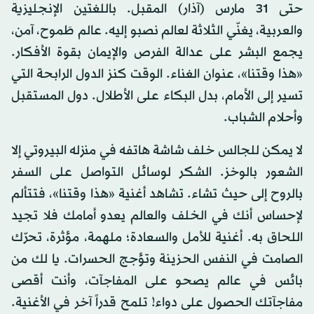
حتى 31 مارس (آذار) المقبل. باللغتين الإنجليزية
والعربية، يغنّي الثلاثة لعالم نصبو إليه. عالم طَموح، آمن،
يجمع البشر على عدالة الفرص والإيمان بقوة الأفكار.
«هذا وقتنا»، عنوان الغناء. الوقت كنز الدول الرابحة التي
تسير إلى الأمام، بدل البكاء على الأطلال. دول المستقبل
وأحلام الشباب.
لا يمكن للجالس خلف شاشة هاتفه في منزله البيروتي إلا
الشعور بالوخز. الشكر لوسائل التواصل على السفر
بالروح إلى حيث تشاء. تشاهد أغنية «هذا وقتنا»، فتتألم
لإحساس أنك في الخلف والعالم يعدو أمامك فلا تجيد
اللحاق به. أغنية للأمل والسعادة؛ ملهمة، مؤثرة، تحرّك
الصامت في النفس الحزينة وتؤجج الحسرات. يا لك من
بائس في عالم يصحو على المفاجآت، وأنت أقصى
مفاجآتك الحصول على دواء! تلمح قدراً آخر في الأغنية.