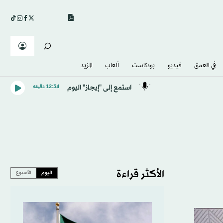
في العمق
فيديو
بودكاست
ألعاب
المزيد
استمع إلى "إيجاز" اليوم
12:34 دقيقه
الأكثر قراءة
اليوم
الأسبوع