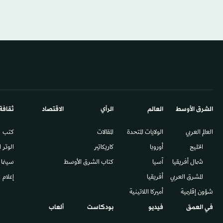
الشرق الأوسط​
العالم
الرأي
الاقتصاد
ثقافة
العالم العربي
الولايات المتحدة
المقالات
كتب
الخليج
أوروبا
كاريكاتير
الوتر 
شمال أفريقيا
آسيا
كتاب الشرق الأوسط
سينما
المشرق العربي
أفريقيا
إعلام
شؤون إقليمية
أميركا اللاتينية
في العمق
فيديو
بودكاست
ألعاب