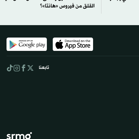
القلق من فيروس «هانتا»؟
تابعنا