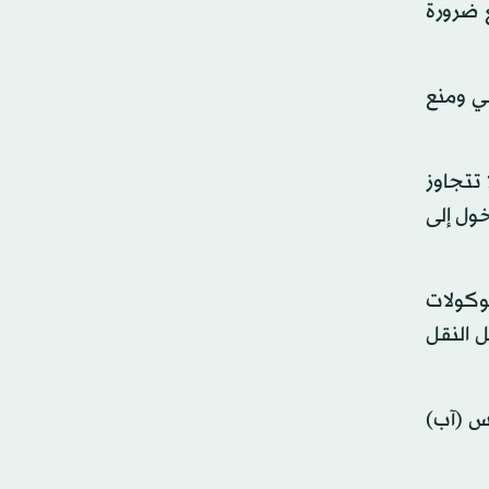
 ضرورة
سي ومنع
 تتجاوز
 ابتداءً من تاريخ الدخول إلى
وكولات
ل النقل
حالة وفاة و2952 إصابة بفيروس كورونا يوم 16 أغسطس (آب)