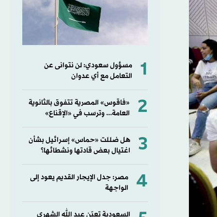
1
مسؤول سعودي: لن نتوانى عن
التعامل مع أي عدوان
2
«فاقوس» المصرية تتفوق بالثانوية
العامة... وترسب في «الإقناع»
3
هل ضللت «حماس» إسرائيل بشأن
اغتيال بعض قادتها ونشطائها؟
4
مصر: جدل الإيجار القديم يعود إلى
الواجهة
السعودية تعيّن عبد الله الشهري