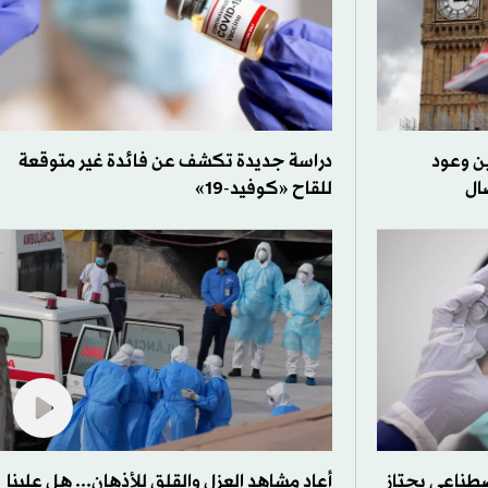
ين وعود
دراسة جديدة تكشف عن فائدة غير متوقعة
ال
للقاح «كوفيد-19»
صطناعي يجتاز
أعاد مشاهد العزل والقلق للأذهان... هل علينا