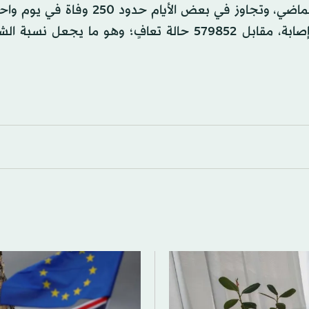
وكان عدد الوفيات قد تزايد بشكل متسارع خلال الشهر الماضي، وتجاوز في بعض الأيا
العدد الإجمالي للإصابات المؤكدة بالوباء بنحو 629702 إصابة، مقابل 579852 حالة تعافٍ؛ وهو ما ي