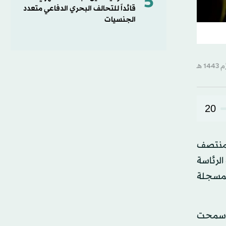
5
قائداً للتحالف البحري الدفاعي متعدد
الجنسيات
20
 منتصف
س). وأبقت الرئاسة
لمسجلة
ا سمحت