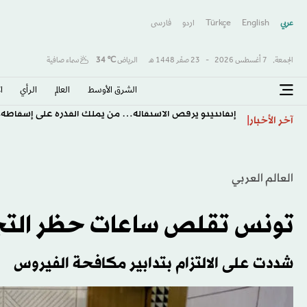
عربي
English
Türkçe
اردو
فارسى
الجمعة,
7 أغسطس 2026
-
23 صفَر 1448 هـ
الرياض
℃
34
سماء صافية
الشرق الأوسط​
العالم
الرأي
ا
إنفانتينو يرفض الاستقالة… من يملك القدرة على إسقاطه؟
آخر الأخبار
العالم العربي
تونس تقلص ساعات حظر التجو
شددت على الالتزام بتدابير مكافحة الفيروس