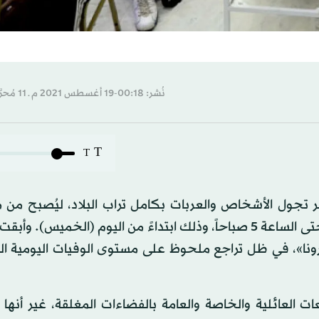
نُشر: 00:18-19 أغسطس 2021 م ـ 11 مُحرَّم 1443 هـ
T
T
 تجول الأشخاص والعربات بكامل تراب البلاد، ليُصبح من
الليل إلى الساعة الخامسة صباحاً، بدلاً من العاشرة مساءً وحتى الساعة 5 صباحاً، وذلك ابتداءً من اليوم (الخمي
ورونا»، في ظل تراجع ملحوظ على مستوى الوفيات اليومية ا
 العائلية والخاصة والعامة بالفضاءات المغلقة، غير أنه