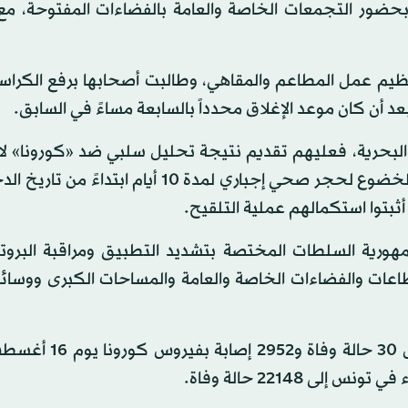
بحضور التجمعات الخاصة والعامة بالفضاءات المفتوحة، مع
تنظيم عمل المطاعم والمقاهي، وطالبت أصحابها برفع الكرا
بعد أن كان موعد الإغلاق محدداً بالسابعة مساءً في السابق.
ة والبحرية، فعليهم تقديم نتيجة تحليل سلبي ضد «كورونا» لا
مدته 72 ساعة من تاريخ إجرائه عند التسجيل، مع وجوب الخضوع لحجر صحي إجباري لمدة 10 أيام
أثبتوا استكمالهم عملية التلقيح.
جمهورية السلطات المختصة بتشديد التطبيق ومراقبة البروت
قطاعات والفضاءات الخاصة والعامة والمساحات الكبرى ووسائ
في غضون ذلك، أعلنت وزارة الصحة التونسية عن تسجيل 30 
ى 22148 حالة وفاة.