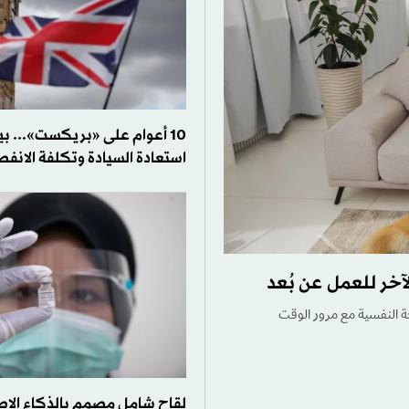
10 أعوام على «بريكست»... ب
استعادة السيادة وتكلفة الانفص
آخر للعمل عن بُعد
ة النفسية مع مرور الوقت
لقاح شامل مصمم بالذكاء الا