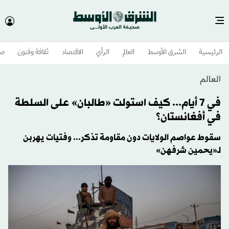
الرئيسية
الشرق الأوسط​
العالم
الرأي
الاقتصاد
ثقافة وفنون
صح
العالم
في 7 أيام... كيف استولت «طالبان» على السلطة
في أفغانستان؟
سقوط عواصم الولايات دون مقاومة تذكر... وفتيات يهربن
لـ«يحمين شرفهن»