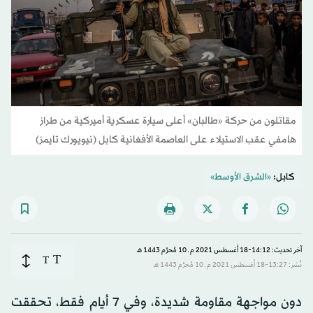
مقاتلون من حركة «طالبان» أعلى سيارة عسكرية أميركية من طراز
هامفي عقب الاستيلاء على العاصمة الأفغانية كابل (نيويورك تايمز)
كابل:
«الشرق الأوسط»
آخر تحديث: 14:12-18 أغسطس 2021 م ـ 10 مُحرَّم 1443 هـ
T
T
نُشر: 13:27-18 أغسطس 2021 م ـ 10 مُحرَّم 1443 هـ
دون مواجهة مقاومة شديدة، وفي 7 أيام فقط، تحققت