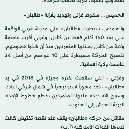
يقتادونها بالقوة. هربنا لحماية شرفنا».
الخميس... سقوط غزني وتهديد بعُزلة «طالبان»
والخميس، سيطرت «طالبان» على مدينة غزني الواقعة
على بعد 150 كلم فقط عن كابل. وغزني أقرب عاصمة
ولاية من كابل يحتلها المتمردون منذ أن شنوا هجومهم،
لتصبح الحركة مسيطرة على 10 عواصم من أصل 34
عاصمة ولاية أفغانية.
وغزني - التي سقطت لفترة وجيزة في 2018 في يد
«طالبان» - تعد محوراً استراتيجياً في شمال شرقي البلاد،
وسمح الاستيلاء عليها للمتمردين بقطع خطوط الإمداد
البرية للجيش إلى الجنوب.
مقاتل من حركة «طالبان» يقف عند نقطة تفتيش كانت
تديرها القوات الأميركية (أ.ب)