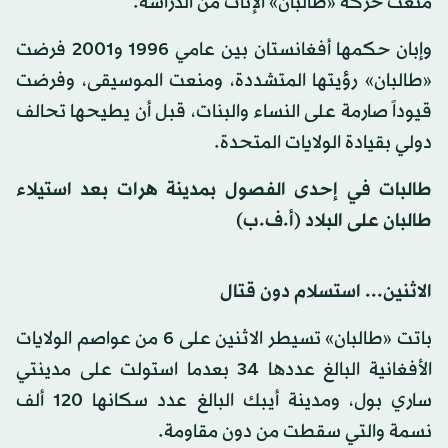
منعت حركة «طالبان» الإناث من الدراسة.
وإبان حكمها أفغانستان بين عامي 1996 و2001 فرضت
«طالبان» رؤيتها المتشددة، ومنعت الموسيقى، وفرضت
قيوداً صارمة على النساء والبنات، قبل أن يطيحها تحالف
دولي بقيادة الولايات المتحدة.
طالبات في إحدى الفصول بمدينة هرات بعد استيلاء
طالبان على البلاد (أ.ف.ب)
الاثنين... استسلام دون قتال
باتت «طالبان» تسيطر الاثنين على 6 من عواصم الولايات
الأفغانية البالغ عددها 34 بعدما استولت على مدينتي
ساري بول، ومدينة أيبك البالغ عدد سكانها 120 ألف
نسمة والتي سقطت من دون مقاومة.