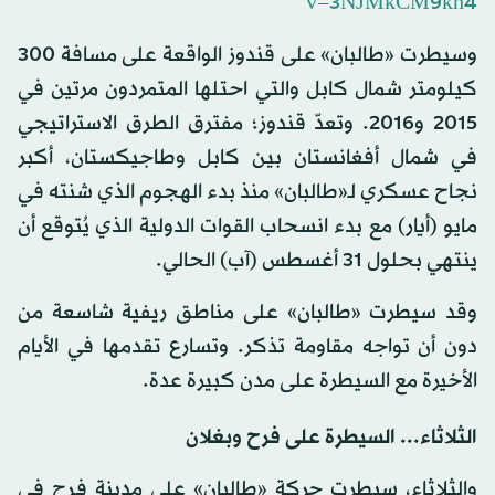
v=3NJMkCM9kh4
وسيطرت «طالبان» على قندوز الواقعة على مسافة 300
كيلومتر شمال كابل والتي احتلها المتمردون مرتين في
2015 و2016. وتعدّ قندوز؛ مفترق الطرق الاستراتيجي
في شمال أفغانستان بين كابل وطاجيكستان، أكبر
نجاح عسكري لـ«طالبان» منذ بدء الهجوم الذي شنته في
مايو (أيار) مع بدء انسحاب القوات الدولية الذي يُتوقع أن
ينتهي بحلول 31 أغسطس (آب) الحالي.
وقد سيطرت «طالبان» على مناطق ريفية شاسعة من
دون أن تواجه مقاومة تذكر. وتسارع تقدمها في الأيام
الأخيرة مع السيطرة على مدن كبيرة عدة.
الثلاثاء... السيطرة على فرح وبغلان
والثلاثاء، سيطرت حركة «طالبان» على مدينة فرح في