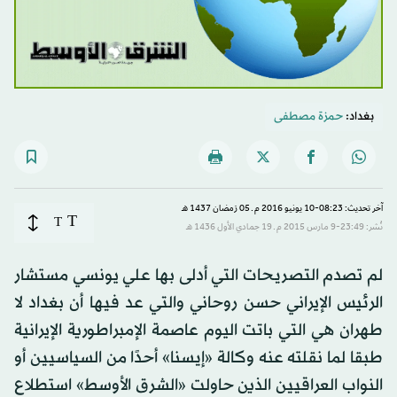
بغداد:
حمزة مصطفى
آخر تحديث: 08:23-10 يونيو 2016 م ـ 05 رَمضان 1437 هـ
T
T
نُشر: 23:49-9 مارس 2015 م ـ 19 جمادي الأول 1436 هـ
لم تصدم التصريحات التي أدلى بها علي يونسي مستشار
الرئيس الإيراني حسن روحاني والتي عد فيها أن بغداد لا
طهران هي التي باتت اليوم عاصمة الإمبراطورية الإيرانية
طبقا لما نقلته عنه وكالة «إيسنا» أحدًا من السياسيين أو
النواب العراقيين الذين حاولت «الشرق الأوسط» استطلاع