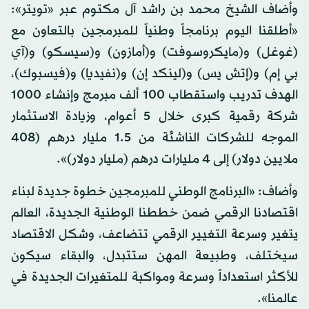
وأضاف الشيخ محمد بن راشد آل مكتوم عبر «تويتر»:
«أطلقنا اليوم برنامجاً وطنياً للمبرمجين بالتعاون مع
(غوغل) و(مايكروسوفت) و(أمازون) و(سيسكو) و(آي
بي إم) و(إتش يس) و(لينكد إن) و(نفيديا) و(فيسبوك)،
الهدف تدريب واستقطاب 100 ألف مبرمج وإنشاء 1000
شركة رقمية كبرى خلال 5 أعوام، وزيادة الاستثمار
الموجه للشركات الناشئة من 1.5 مليار درهم (408
ملايين دولار) إلى 4 مليارات درهم (مليار دولار)».
وأضاف: «البرنامج الوطني للمبرمجين خطوة جديدة لبناء
اقتصادنا الرقمي ضمن خططنا الوطنية الجديدة، العالم
يتغير وسرعة التغيير الرقمي تتضاعف، وشكل الاقتصاد
سيختلف، وطبيعة المهن ستتبدل، والبقاء سيكون
للأكثر استعداداً وسرعة ومواكبة للمتغيرات الجديدة في
عالمنا».