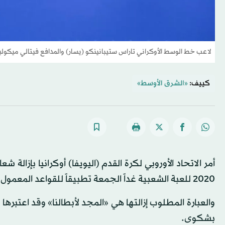
لاعب خط الوسط الأوكراني تاراس ستيبانينكو (يسار) والمدافع فيتالي ميك
كييف:
«الشرق الأوسط»
أمر الاتحاد الأوروبي لكرة القدم (اليويفا) أوكرانيا بإزال
2020 للعبة الشعبية غداً الجمعة تطبيقاً للقواعد المعمول بها في هذا الشأن.
والعبارة المطلوب إزالتها هي «المجد لأبطالنا» وقد اعتبرها 
بشكوى.