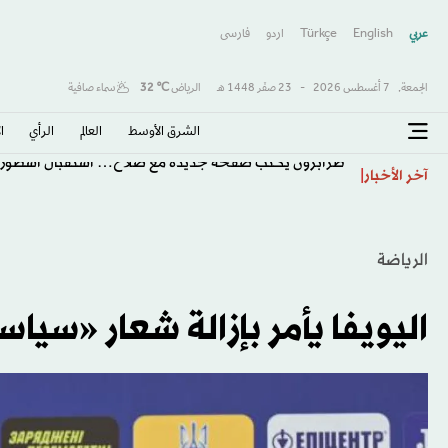
عربي
English
Türkçe
اردو
فارسى
الجمعة,
7 أغسطس 2026
-
23 صفَر 1448 هـ
الرياض
℃
32
سماء صافية
الشرق الأوسط​
العالم
الرأي
ا
طرابزون يكتب صفحة جديدة مع صلاح… استقبال أسطور
آخر الأخبار
الرياضة
اليويفا يأمر بإزالة شعار «سيا