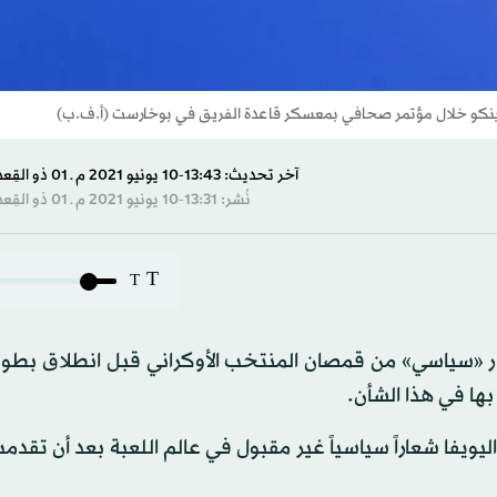
ولينكو خلال مؤتمر صحافي بمعسكر قاعدة الفريق في بوخارست (أ.ف.ب)
آخر تحديث: 13:43-10 يونيو 2021 م ـ 01 ذو القِعدة 1442 هـ
نُشر: 13:31-10 يونيو 2021 م ـ 01 ذو القِعدة 1442 هـ
T
T
ة شعار «سياسي» من قمصان المنتخب الأوكراني قبل انطلاق بطولة
اليويفا شعاراً سياسياً غير مقبول في عالم اللعبة بعد أن تقدم