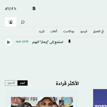
في العمق
فيديو
بودكاست
ألعاب
المزيد
استمع إلى "إيجاز" اليوم
12:34 دقيقه
الأكثر قراءة
اليوم
الأسبوع