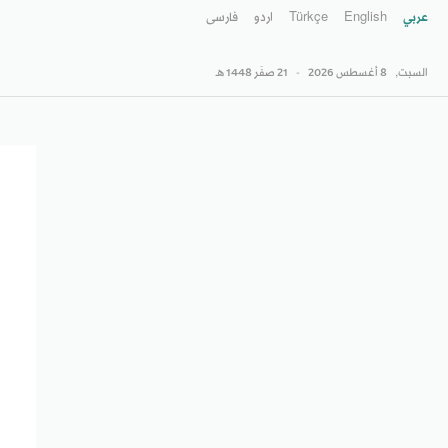
عربي
English
Türkçe
اردو
فارسى
السبت,
8 أغسطس 2026
-
21 صفَر 1448 هـ