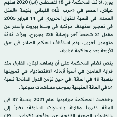
يورو، أدانت المحكمة في 18 أغسطس (آب) 2020 سليم
عياش، العضو في «حزب الله» اللبناني، بتهمة «القتل
العمد»، في قضية اغتيال الحريري في 14 فبراير 2005
في تفجير استهدف موكبه في وسط بيروت وأسفر عن
مقتل 21 شخصاً آخر وإصابة 226 بجروح. وبرّأت ثلاثة
متهمين آخرين. وتم استئناف الحكم الصادر في حق
الأربعة بعد محاكمة غيابية.
ينص نظام المحكمة على أن يساهم لبنان، الغارق منذ
قرابة العامين في أسوأ أزماته الاقتصادية، في تمويلها
بنسبة 49 في المائة، في حين تؤمّن الدول المانحة نسبة
51 في المائة المتبقية بموجب مساهمات طوعية.
وخفضت المحكمة ميزانيتها لعام 2021 بنسبة 37 في
المائة تقريباً مقارنة بالسنوات السابقة؛ نظراً إلى
«الظروف الصعبة الناتجة عن جائحة (كوفيد – 19)