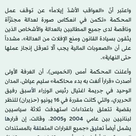
واعتبر أنّ «العواقب الأشدّ إيلاماً» عن توقف عمل
المحكمة «تكمن في انعكاس صورة لعدالة مجتزّأة
وناقصة لدى جميع المطالبين بالعدالة والأشخاص الذين
يثقون بسيادة القانون ومنع الإفلات من العدالة»، مشدداً
على أن «الصعوبات المالية يجب ألّا تعرقل إنجاز عملها
حتى النهاية».
وأعلنت المحكمة أمس (الخميس)، أن الغرفة الأولى
أصدرت «قراراً ألغت به بدء محاكمة» سليم عياش، المدان
الوحيد في جريمة اغتيال رئيس الوزراء الأسبق رفيق
الحريري، والتي كانت مقررة في 16 يونيو (حزيران) للنظر
بقضية تتعلق باعتداءات استهدفت ثلاثة سياسيين
لبنانيين بين عامي 2004 و2005. وقالت، إن قرارها
يشمل أيضاً تعليق «جميع القرارات المتعلقة بالمستندات