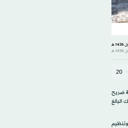
20
 570 جنديا ونحو مائة آلية ضريح
 البالغ
 وتنظيم