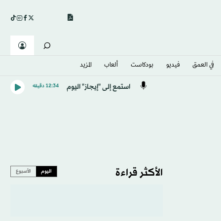
في العمق
فيديو
بودكاست
ألعاب
المزيد
استمع إلى "إيجاز" اليوم
12:34 دقيقه
الأكثر قراءة
اليوم
الأسبوع