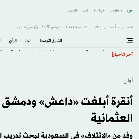
عربي
English
Türkçe
اردو
فارسى
الخميس,
6 أغسطس 2026
-
22 صفَر 1448 هـ
الرياض
℃
36
غيوم متناثرة
الشرق الأوسط​
العالم
الرأي
ا
روسيا تنفي تجنيد مرتزقة كولومبيين لمساعدتها في حربها 
آخر الأخبار
أولى
أنقرة أبلغت «داعش» ودمشق 
العثمانية
وفد من «الائتلاف» في السعودية لبحث تدريب 