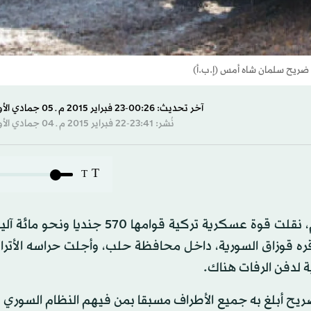
ل ضريح سلمان شاه أمس (إ.ب.أ)
آخر تحديث: 00:26-23 فبراير 2015 م ـ 05 جمادي الأول 1436 هـ
نُشر: 23:41-22 فبراير 2015 م ـ 04 جمادي الأول 1436 هـ
T
T
في عملية خاطفة نفذها الجيش التركي تحت جنح الظلام، نقلت قوة عسكرية تركية قوامها
ره قوزاق السورية، داخل محافظة حلب، وأجلت حراسه الأتراك
الضريح أبلغ به جميع الأطراف مسبقا بمن فيهم النظام السوري