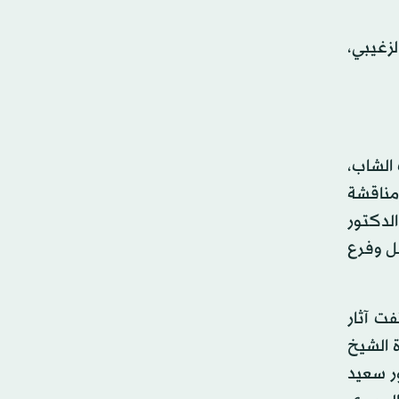
زغيبي،
الشاب،
مناقشة
الدكتور
فل وفرع
فت آثار
ة الشيخ
ر سعيد