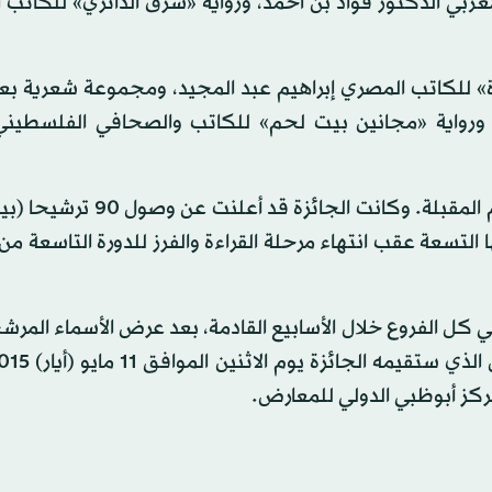
غربي الدكتور فؤاد بن أحمد، ورواية «شرق الدائري» للكاتب
رة» للكاتب المصري إبراهيم عبد المجيد، ومجموعة شعرية بعن
 ورواية «مجانين بيت لحم» للكاتب والصحافي الفلسطيني
وسيتم الإعلان عن القوائم القصيرة لباقي الفروع خلال الأيام المقبلة. وكا
لتسعة عقب انتهاء مرحلة القراءة والفرز للدورة التاسعة من 
في كل الفروع خلال الأسابيع القادمة، بعد عرض الأسماء المر
كز أبوظبي الدولي للمعارض.