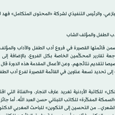
زعي، والرئيس التنفيذي لشركة «المحتوى المتكامل» فهد ال
أدب الطفل والمؤلف الشاب
ضمن قائمتها القصيرة في فروع أدب الطفل والآداب والمؤلف 
عة تقارير المحكِّمين الخاصة بكل الفروع، بالإضافة إلى 
يصا لتقديم نتائجهم. وعن الأعمال المقدمة هذه الدورة قال 
لت إلى تحديد تسعة عناوين في القائمة القصيرة لفرع أدب الط
» للكاتبة الأردنية تغريد عارف النجار، و«الفتاة التي اقت
لسمكة المفكّرة» للكاتب اللبناني حسن العبد الله. أما جائز
الشعري.. من التحسين إلى التكوين» للباحث المغربي الدكتو