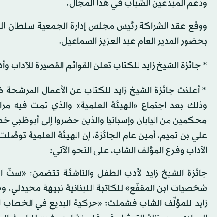
ودعم المبدعين الشباب في هذا المجال.
ووقع عقد الشراكة رئيس مجلس إدارة الجمعية سلطان البا
بحضور المدير العام عبد العزيز السماعيل.
* جائزة الشيخ زايد للكتاب تعلن القوائم القصيرة للآداب و
* أعلنت جائزة الشيخ زايد للكتاب عن الأعمال المرشحة 
وذلك بعد اجتماع «الهيئة العلمية» والذي تمت فيه مراج
محكمين من اليابان وإسبانيا والذين حضروا إلى أبوظبي خص
علي بن تميم، أمين عام الجائزة، إن الهيئة العلمية توصَّ
الآداب وفرع المؤلف الشاب، على النحو الآتي:
جائزة الشيخ زايد لأدب الطفل والناشئة تتضمن: «ستّ الكل
شخصيات ابن المقفّع» للكاتبة اللبنانية نبيهة محيدلي، و«ا
زايد للمؤلِّف الشاب فشملت: «حركية البديع في الخطاب 