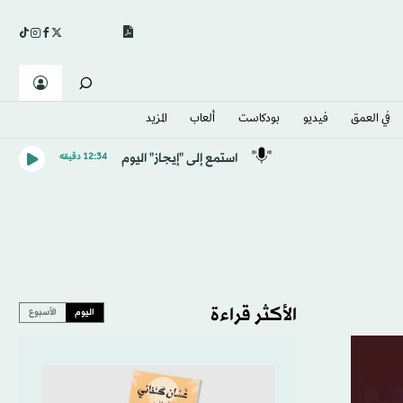
في العمق
فيديو
بودكاست
ألعاب
المزيد
استمع إلى "إيجاز" اليوم
12:34 دقيقه
الأكثر قراءة
اليوم
الأسبوع