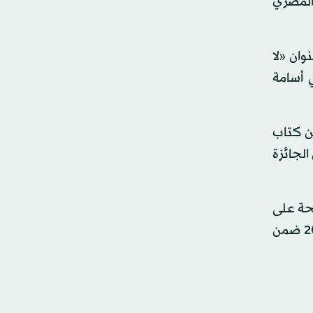
 المصري
وان «لا
 أسامة
نت الجائزة قد أعلنت عن وصول 90 ترشيحا (بين كتاب
الجائزة
شحة على
مجلس الأمناء لإقرارهم، وسيتم تكريم الفائزين في الحفل الذي ستقيمه الجائزة يوم الاثنين الموافق 11 مايو (أيار) 2015 ضمن