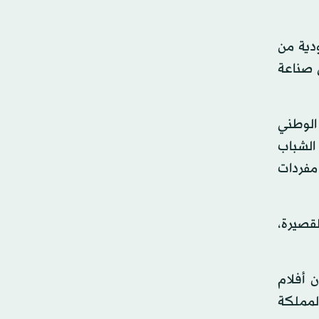
دية من
ي صناعة
الوطني
 الشباب
 مفردات
قصيرة،
 أفلام
لمملكة