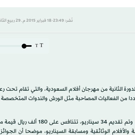
نُشر: 23:49-18 فبراير 2015 م ـ 29 ربيع الثاني 1436 هـ
T
T
ورة الثانية من مهرجان أفلام السعودية، والتي تقام تحت رعا
ددا من الفعاليات المصاحبة مثل الورش والندوات المتخصصة
وقال مدير المهرجان أحمد الملا إنه سيتم عرض 66 فيلما، وتم تقديم 34 سيناريو، ت
 والأفلام الوثائقية ومسابقة السيناريو، موضحا أن الجوائز 