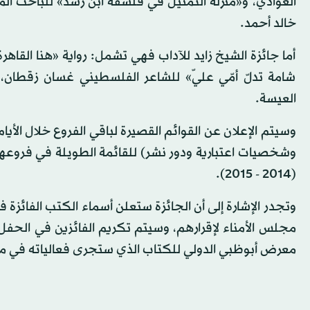
العوادي، و«منزلة التمثيل في فلسفة ابن رشد» للباحث الم
خالد أحمد.
أما جائزة الشيخ زايد للآداب فهي تشمل: رواية «هنا القاه
شامة تدلّ أمّي عليّ» للشاعر الفلسطيني غسان زقطان،
العيسة.
وشخصيات اعتبارية ودور نشر) للقائمة الطويلة في فروعها ا
(2014 - 2015).
وتجدر الإشارة إلى أن الجائزة ستعلن أسماء الكتب الفائزة 
معرض أبوظبي الدولي للكتاب الذي ستجرى فعالياته في مر