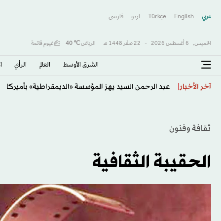
عربي
English
Türkçe
اردو
فارسى
الخميس,
6 أغسطس 2026
-
22 صفَر 1448 هـ
الرياض
℃
40
غيوم قاتمة
الشرق الأوسط​
العالم
الرأي
ا
رودجرز يواجه الإعلام لكشف جاهزية القادسية للموسم ال
آخر الأخبار
ثقافة وفنون
الحقيبة الثقافية