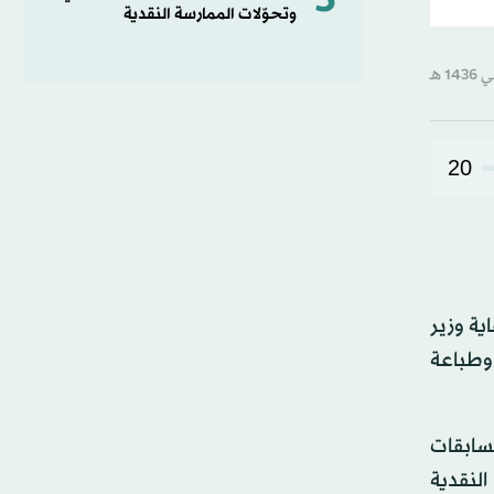
5
وتحوّلات الممارسة النقدية
20
ية وزير
 وطباعة
تنافس على 180 ألف ريال قيمة مسابقات
النقدية