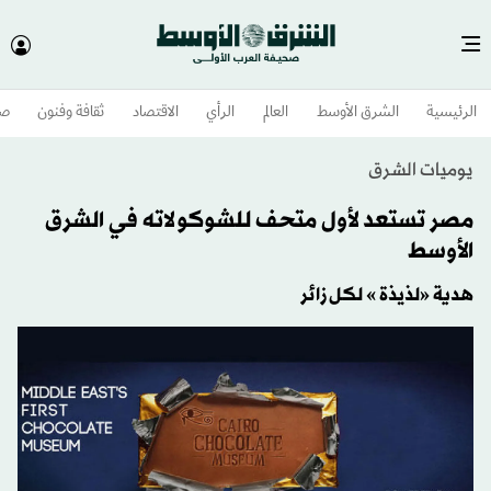
الرئيسية
الشرق الأوسط​
العالم
الرأي
الاقتصاد
ثقافة وفنون
صح
يوميات الشرق
مصر تستعد لأول متحف للشوكولاته في الشرق
الأوسط
هدية «لذيذة » لكل زائر