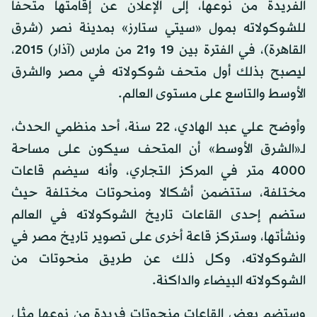
الفريدة من نوعها، إلى الإعلان عن إقامتها متحفا
للشوكولاته بمول «سيتي ستارز» بمدينة نصر (شرق
القاهرة)، في الفترة بين 19 و21 من مارس (آذار) 2015،
ليصبح بذلك أول متحف شوكولاته في مصر والشرق
الأوسط والتاسع على مستوى العالم.
وأوضح علي عبد الهادي، 22 سنة، أحد منظمي الحدث،
لـ«الشرق الأوسط» أن المتحف سيكون على مساحة
4000 متر في المركز التجاري، وأنه سيضم قاعات
مختلفة، ستتضمن أشكالا ومنحوتات مختلفة حيث
ستضم إحدى القاعات تاريخ الشوكولاته في العالم
ونشأتها، وستركز قاعة أخرى على تصوير تاريخ مصر في
الشوكولاته، وكل ذلك عن طريق منحوتات من
الشوكولاته البيضاء والداكنة.
وستضم بعض القاعات منحوتات فريدة من نوعها مثل