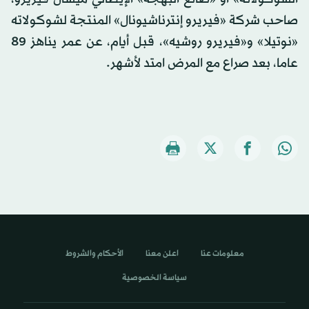
صاحب شركة «فيريرو إنترناشيونال» المنتجة لشوكولاته
«نوتيلا» و«فيريرو روشيه»، قبل أيام، عن عمر يناهز 89
عاما، بعد صراع مع المرض امتد لأشهر.
معلومات عنا
اعلن معنا
الأحكام والشروط
سياسة الخصوصية