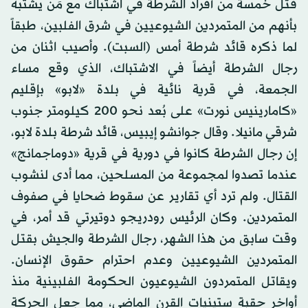
قتل خمسة من أفراد الشرطة في اشتباك مع مَن يشتبه
بأنهم من المتمردين الشيوعيين في شرق الفلبين، طبقاً
لما ذكره قائد شرطة أمس (السبت). وأصيب اثنان من
رجال الشرطة أيضاً في الاشتباك، الذي وقع مساء
الجمعة، في قرية نائية في بلدة «لابو» بإقليم
«كامارينيس نورت» على بُعد نحو 200 كيلومتر جنوب
شرقي مانيلا. وقال جوانشو إيبيس، قائد شرطة بلدة لابو،
إن رجال الشرطة كانوا في دورية في قرية «دوماجمانج»
عندما تصدوا لمجموعة من المسلحين، مما أدى لنشوب
القتال. ولم ترد أي تقارير عن سقوط ضحايا في صفوف
المتمردين. وكان الرئيس رودريجو دوتيرتي قد أمر، في
وقت سابق من هذا الشهر، رجال الشرطة والجيش بقتل
المتمردين الشيوعيين وعدم احترام حقوق الإنسان.
ويقاتل المتمردون الشيوعيون الحكومة الفلبينية منذ
أواخر حقبة ستينيات القرن الماضي، مما جعل الحركة