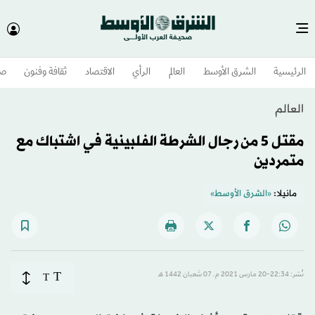
الرئيسية
الشرق الأوسط​
العالم
الرأي
الاقتصاد
ثقافة وفنون
صح
العالم
مقتل 5 من رجال الشرطة الفلبينية في اشتباك مع
متمردين
مانيلا:
«الشرق الأوسط»
T
نُشر: 22:34-20 مارس 2021 م ـ 07 شَعبان 1442 هـ
T