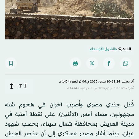
القاهرة:
«الشرق الأوسط»
آخر تحديث: 16:26-10 سبتمبر 2013 م ـ 06 ذو القِعدة 1434 هـ
T
T
نُشر: 13:57-10 سبتمبر 2013 م ـ 06 ذو القِعدة 1434 هـ
قُتل جندي مصري وأُصيب آخران في هجوم شنه
مجهولون، مساء أمس (الاثنين)، على نقطة أمنية في
مدينة العريش بمحافظة شمال سيناء، بحسب شهود
عيان. بينما أشار مصدر عسكري إلى أن عناصر الجيش