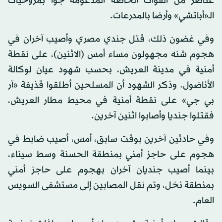
عناصر من القوات الخاصة المدعومة جوا بمروحيات
الـ«أباتشي» وأرضا بالمدرعات.
وفي غضون ذلك، قتل جندي مصري وأصيب آخران في
هجوم شنه مجهولون مساء أمس (الاثنين)، على نقطة
أمنية في مدينة العريش، بحسب شهود عيان لوكالة
الأناضول. وذكر الشهود أن المسلحين أطلقوا قذيفة «آر
بي جي» على نقطة أمنية في محيط مطار العريش،
فقتلوا جنديا وأصابوا اثنين آخرين.
وفي حادثين آخرين بوقت سابق، أمس، أصيب ضابط في
هجوم على حاجز أمني بمنطقة الحسنة وسط سيناء،
بينما أصيب جنديان آخران بهجوم على حاجز أمني
بمنطقة نخل، وتم نقل المصابين إلى مستشفى السويس
العام.