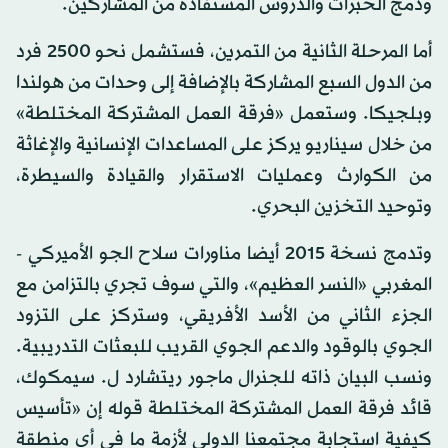
ودمج الخبرات والدروس المستفادة من المشاركين.
أما المرحلة الثانية من التمرين، فستشمل نحو 2500 فرد
من الدول السبع المشاركة بالإضافة إلى وحدات من هولندا
وبلجيكا. وستعمل «فرقة العمل المشتركة المختلطة»
من خلال سيناريو يركز على المساعدات الإنسانية والإغاثة
من الكوارث وعمليات الاستقرار والقيادة والسيطرة،
وتوحيد التخزين البحري.
وتدمج نسخة 2015 أيضا مناورات سلاح الجو الأميركي -
المغربي «النسر العظيم»، والتي سوف تجري بالتزامن مع
الجزء الثاني من الأسد الأفريقي، وستركز على التزود
الجوي بالوقود والدعم الجوي القريب للبعثات التدريبية.
ونسب البيان ذاته للجنرال ماجور ريتشارد ل. سيمكوك،
قائد فرقة العمل المشتركة المختلطة قوله إن «تأسيس
كيفية استجابة مجتمعنا الدولي لأزمة ما في أي منطقة