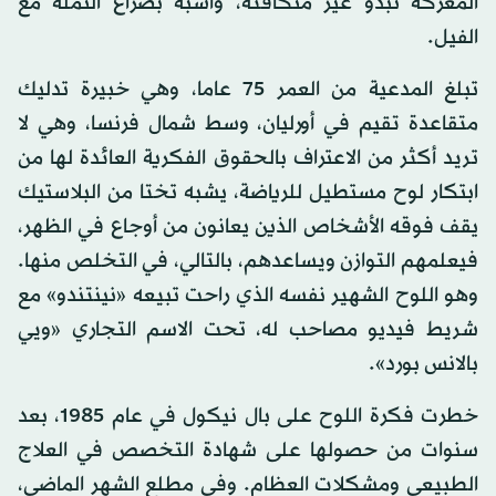
المعركة تبدو غير متكافئة، وأشبه بصراع النملة مع
الفيل.
تبلغ المدعية من العمر 75 عاما، وهي خبيرة تدليك
متقاعدة تقيم في أورليان، وسط شمال فرنسا، وهي لا
تريد أكثر من الاعتراف بالحقوق الفكرية العائدة لها من
ابتكار لوح مستطيل للرياضة، يشبه تختا من البلاستيك
يقف فوقه الأشخاص الذين يعانون من أوجاع في الظهر،
فيعلمهم التوازن ويساعدهم، بالتالي، في التخلص منها.
وهو اللوح الشهير نفسه الذي راحت تبيعه «نينتندو» مع
شريط فيديو مصاحب له، تحت الاسم التجاري «ويي
بالانس بورد».
خطرت فكرة اللوح على بال نيكول في عام 1985، بعد
سنوات من حصولها على شهادة التخصص في العلاج
الطبيعي ومشكلات العظام. وفي مطلع الشهر الماضي،