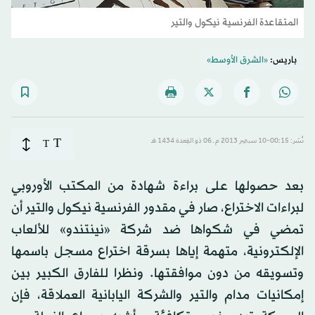
المتقاعدة الفرنسية نيكول والتير
باريس:
«الشرق الأوسط»
T
نُشر: 00:15-10 سبتمبر 2013 م ـ 06 ذو القِعدة 1434 هـ
T
بعد حصولها على براءة شهادة من المكتب الأوروبي
لبراءات الاختراع، صار في مقدور الفرنسية نيكول والتير أن
تمضي في شكواها ضد شركة «نينتندو» للألعاب
الإلكترونية، متهمة إياها بسرقة اختراع مسجل باسمها
وتسويقه من دون موافقتها. ونظرا للفارق الكبير بين
إمكانيات مدام والتير والشركة اليابانية العملاقة، فإن