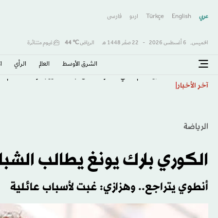
عربي
English
Türkçe
اردو
فارسى
الخميس,
6 أغسطس 2026
-
22 صفَر 1448 هـ
الرياض
℃
44
غيوم متناثرة
الشرق الأوسط​
العالم
الرأي
ا
«شريك أم متلقٍ؟»... واشنطن تبحث تغيير قواعد الدعم ا
آخر الأخبار
الرياضة
الكوري بارك يونغ يطالب الشب
أنطوي يتراجع.. وهزازي: غبت لأسباب عائلية