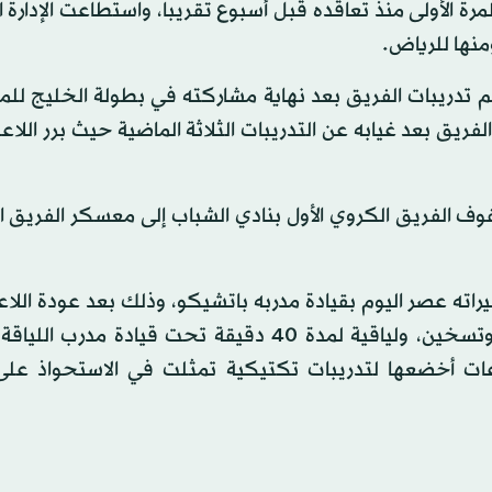
 الأولى منذ تعاقده قبل أسبوع تقريبا، واستطاعت الإدارة ا
منها للرياض.
م تدريبات الفريق بعد نهاية مشاركته في بطولة الخليج لل
ريق بعد غيابه عن التدريبات الثلاثة الماضية حيث برر اللاع
وف الفريق الكروي الأول بنادي الشباب إلى معسكر الفريق 
اته عصر اليوم بقيادة مدربه باتشيكو، وذلك بعد عودة اللا
راحة لمدة يوم واحد. واستهلت التدريبات بتمارين إحماء وتسخين، ولياقية لمدة 40 دقيقة تحت قياد
ت أخضعها لتدريبات تكتيكية تمثلت في الاستحواذ على 