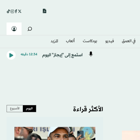
في العمق
فيديو
بودكاست
ألعاب
المزيد
استمع إلى "إيجاز" اليوم
12:34 دقيقه
الأكثر قراءة
اليوم
الأسبوع