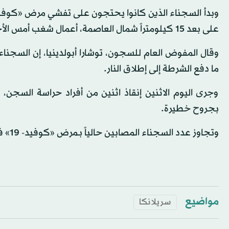
على بعد 15 كيلومتراً شمال العاصمة، أعمال شغب أمس الأحد، واستمرت الاشتباكات حتى صباح اليوم الاثنين.
وقال المفوض العام للسجون، توشارا أبولدينيا، إن السجنا
ما دفع الشرطة إلى إطلاق النار.
وجرى اليوم الاثنين إنقاذ اثنين من أفراد حراسة السجن،
بجروح خطيرة.
وتجاوز عدد السجناء المصابين حالياً بـمرض «كوفيد- 19» في جميع السجون بأنحاء البلاد، 1100 سجين.
مواضيع
سريلانكا