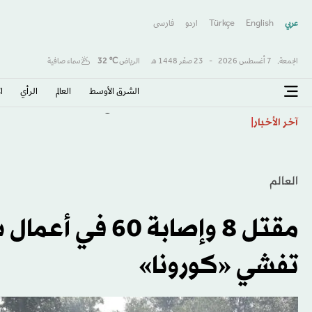
عربي
English
Türkçe
اردو
فارسى
الجمعة,
7 أغسطس 2026
-
23 صفَر 1448 هـ
الرياض
℃
32
سماء صافية
الشرق الأوسط​
العالم
الرأي
ا
طرابزون يكتب صفحة جديدة مع صلاح… استقبال أسطور
آخر الأخبار
العالم
مقتل 8 وإصابة
تفشي «كورونا»