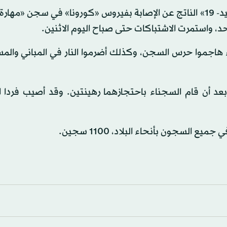
وبدأ السجناء الذين كانوا يحتجون على تفشي مرض «كوفيد- 19» الناتج عن الإصابة بفيروس «كورونا» في سجن 
ء هاجموا حرس السجن، وكذلك أضرموا النار في المباني والم
 بعد أن قام السجناء باحتجازهما رهينتين. وقد أصيب فردا 