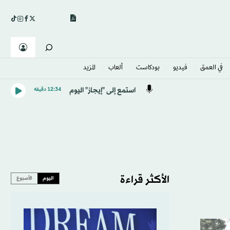
في العمق
فيديو
بودكاست
ألعاب
المزيد
استمع إلى "إيجاز" اليوم
12:34 دقيقه
الأكثر قراءة
اليوم
الأسبوع