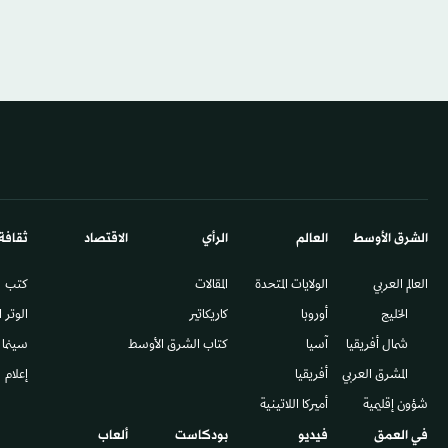
الشرق الأوسط​
العالم
الرأي
الاقتصاد
ثقافة
العالم العربي
الولايات المتحدة
المقالات
كتب
الخليج
أوروبا
كاريكاتير
الوتر 
شمال أفريقيا
آسيا
كتاب الشرق الأوسط
سينما
المشرق العربي
أفريقيا
إعلام
شؤون إقليمية
أميركا اللاتينية
في العمق
فيديو
بودكاست
ألعاب