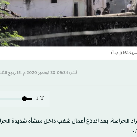
لانكا (إ.ب.أ)
نُشر: 09:34-30 نوفمبر 2020 م ـ 15 ربيع الثاني 1442 هـ
T
T
ب أكثر من 60 من السجناء وأفراد الحراسة، بعد اندلاع أعمال شغب داخل منشأة شديدة ا
.