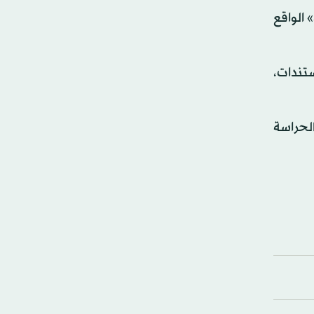
«مهارة» الواقع
ستندات،
الحراسة