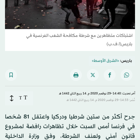
اشتباكات متظاهرين مع شرطة مكافحة الشغب الفرنسية في
باريس(ا.ف.ب)
باريس:
«الشرق الأوسط»
آخر تحديث: 14:40-29 نوفمبر 2020 م ـ 14 ربيع الثاني 1442 هـ
T
T
نُشر: 14:33-29 نوفمبر 2020 م ـ 14 ربيع الثاني 1442 هـ
جرح أكثر من ستين شرطيا ودركيا واعتقل 81 شخصا
في فرنسا أمس السبت خلال تظاهرات رافضة لمشروع
قانون أمني ولعنف الشرطة، وفق وزارة الداخلية