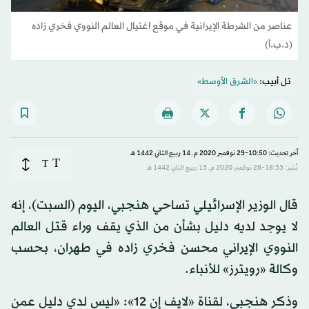
عناصر من الشرطة الإيرانية في موقع اغتيال العالم النووي فخري زاده
(د.ب.أ)
تل أبيب:
«الشرق الأوسط»
آخر تحديث: 10:50-29 نوفمبر 2020 م ـ 14 ربيع الثاني 1442 هـ
T
T
نُشر: 18:33-28 نوفمبر 2020 م ـ 13 ربيع الثاني 1442 هـ
قال الوزير الإسرائيلي تساحي هنجبي، اليوم (السبت)، إنه
لا يوجد لديه دليل بشأن من الذي يقف وراء قتل العالم
النووي الإيراني محسن فخري زاده في طهران، بحسب
وكالة «رويترز» للأنباء.
وذكر هنجبي، لقناة «لايف إن 12»: «ليس لدي دليل عمن