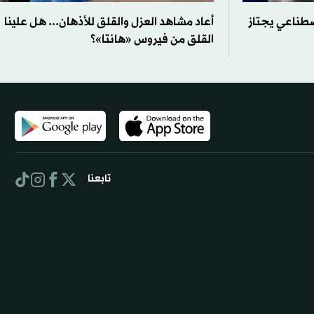
صطناعي يجتاز
أعاد مشاهد العزل والقلق للأذهان... هل علينا
القلق من فيروس «هانتا»؟
تابعنا