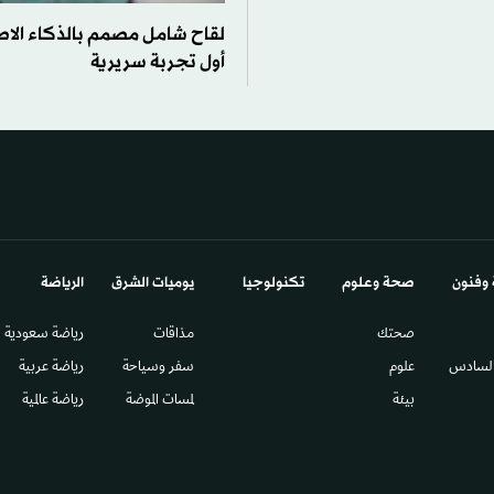
لقاح شامل مصمم بالذكاء الا
أول تجربة سريرية
 وفنون
صحة وعلوم
تكنولوجيا
يوميات الشرق​
الرياضة
صحتك
مذاقات
رياضة سعودية
السادس​
علوم
سفر وسياحة
رياضة عربية
بيئة
لمسات الموضة
رياضة عالمية