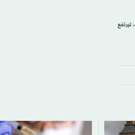
لماضية، ليرتفع