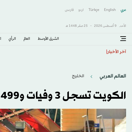
عربي
English
Türkçe
اردو
فارسى
الأحد,
9 أغسطس 2026
-
25 صفَر 1448 هـ
الشرق الأوسط​
العالم
الرأي
ا
شرطة تايلاند: مطلق النار في مدرسة شاهد محتوى عنيفاً عب
آخر الأخبار
العالم العربي
الخليج
الكويت تسجل 3 وفيات و499 إصابة بـ«كورونا»