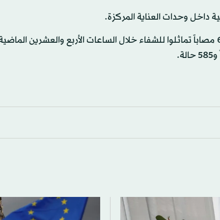
وأعلنت وزارة الصحة الكويتية في وقت سابق اليوم، أن 683 مصاباً تماثلوا للشفاء خلال الساعات الأربع والعشرين ا