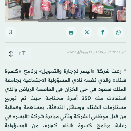
T
نُشر: 22:55-7 يناير 2015 م ـ 17 ربيع الأول 1436 هـ
T
* رعت شركة «اليسر للإجارة والتمويل» برنامج «كسوة
شتاء» والذي نظمه نادي المسؤولية الاجتماعية بجامعة
الملك سعود في حي الخزان في العاصمة الرياض والذي
استفادت منه 350 أسرة محتاجة حيث تم توزيع
مستلزمات الشتاء ووسائل التدفئة، بمساهمة وفعالية
من قبل موظفي الشركة وتأتي مبادرة شركة «اليسر» في
رعاية برنامج كسوة شتاء كجزء، من المسؤولية