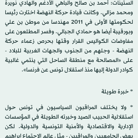
الستينات: أحمد بن صالح والباهي الأدغم والهادي نويرة
ومحمد مزالي. وكانت قيادة حركة النهضة اختارت رئيسا
لحكومتها الأولى في 2011 مهندسا من موطن بن علي
وبورقيبة أيضا هو حمادي الجبالي. وفسر المطلعون على
مفاوضات الكواليس القرار وقتها بحرص زعماء حركة
النهضة - وجلهم من الجنوب والجهات الغربية للبلاد -
على «المصالحة مع منطقة الساحل التي ينتمي غالبية
كوادر الدولة إليها منذ استقلال تونس عن فرنسا».
* خبرة طويلة
* ولا يختلف المراقبون السياسيون في تونس حول
استقلالية الحبيب الصيد وخبرته الطويلة في المؤسسات
الإدارية والاقتصادية والأمنية التونسية والدولية. لكن
بعض الجامعيين والمراقبين - مثل عالم الاجتماع إبراهيم