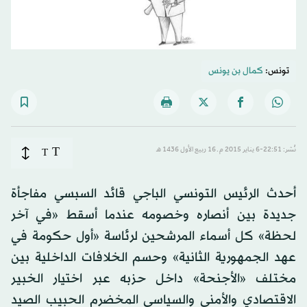
تونس:
كمال بن يونس
T
نُشر: 22:51-6 يناير 2015 م ـ 16 ربيع الأول 1436 هـ
T
أحدث الرئيس التونسي الباجي قائد السبسي مفاجأة
جديدة بين أنصاره وخصومه عندما أسقط «في آخر
لحظة» كل أسماء المرشحين لرئاسة «أول حكومة في
عهد الجمهورية الثانية» وحسم الخلافات الداخلية بين
مختلف «الأجنحة» داخل حزبه عبر اختيار الخبير
الاقتصادي والأمني والسياسي المخضرم الحبيب الصيد