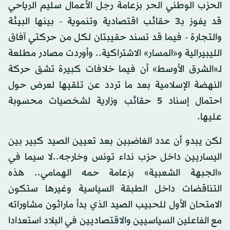
الحزب الوطني الحر بزعامة رجل الأعمال سليم الرياحي
قد يفوز بـ3 حقائب اقتصادية وتنموية - بينها البيئة
والتجارة - فيما قد تسند حقيبتان لكل من حركتي آفاق
الليبيرالية و«المسار» الاشتراكية.. وأوردت مصادر مطلعة
لـ«الشرق الأوسط» أن فيما خلافات كبيرة تشق حركة
النهضة الإسلامية بعد ما تردد عن تلقيها لعرض حول
احتمال إسناد 5 حقائب وزارية لشخصيات محسوبة
عليها.
لكن يبدو أن عدد الغاضبين بعد تعيين الصيد كبير بين
اليساريين داخل حزب نداء تونس وخارجه..لا سيما في
«الجبهة الشعبية» بزعامة حمه الهمامي.. هذه
التناقضات داخل الطبقة السياسية وغيرها ستكون
الامتحان الأول للحبيب الصيد الذي بدأ ماراثون مشاوراته
مع الفاعلين السياسيين والاقتصاديين في البلاد استعدادا