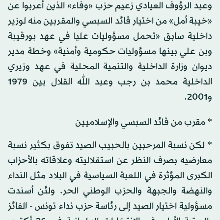
وعبد الرؤوف العيادي زعيم حزب «وفاء» الذين أعربوا عن
«خيبة أمل» من اختيار قائد السبسي والمقربين منه لوزير
داخلية سابق «تحمل مسؤوليات عليا في عهد بورقيبة
وبن علي بينها مسؤوليات حكومية وأمنية» وخطة مدير
ديوان وزارة الداخلية والتنمية المحلية في عهد وزيري
الداخلية محمد بن رجب وعبد الله القلال بين 1979
و2001.
* مقرب من قائد السبسي والإسلاميين
* لكن نسبة المرحبين بالحبيب الصيد تفوق بكثير نسبة
معارضيه بصرف النظر عن استقلاليته وعلاقاته بالأحزاب
الكبرى المؤثرة في اللعبة السياسية في البلاد مثل النداء
والنهضة والجبهة والحزب الوطني الحر. ولئن أسندت
مسؤولية اختيار الصيد إلى رئاسة حزب نداء تونس - الفائز