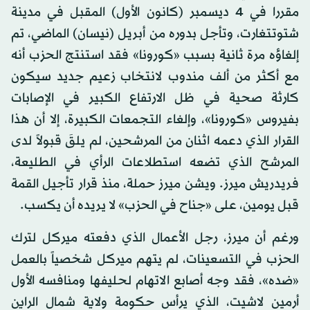
مقررا في 4 ديسمبر (كانون الأول) المقبل في مدينة
شتوتتغارت، وتأجل بدوره من أبريل (نيسان) الماضي، تم
إلغاؤه مرة ثانية بسبب «كورونا» فقد استنتج الحزب أنه
مع أكثر من ألف مندوب لانتخاب زعيم جديد سيكون
كارثة صحية في ظل الارتفاع الكبير في الإصابات
بفيروس «كورونا»، وإلغاء التجمعات الكبيرة، إلا أن هذا
القرار الذي دعمه اثنان من المرشحين، لم يلقَ قبولاً لدى
المرشح الذي تضعه استطلاعات الرأي في الطليعة،
فريدريش ميرز. ويشن ميرز حملة، منذ قرار تأجيل القمة
قبل يومين، على «جناح في الحزب» لا يريده أن يكسب.
ورغم أن ميرز، رجل الأعمال الذي دفعته ميركل لترك
الحزب في التسعينات، لم يتهم ميركل شخصياً بالعمل
«ضده»، فقد وجه أصابع الاتهام لحليفها ومنافسه الأول
أرمين لاشيت، الذي يرأس حكومة ولاية شمال الراين