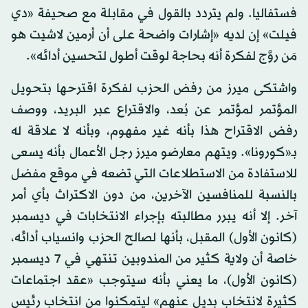
فستفاليا. ولم يتردد بالقول في مقابلة مع صحيفة «دي
فيلت» إن لديه «إشارات واضحة على أن أرمين لاشيت هو
مَن روَّج لفكرة أنه بحاجة لوقت أطول لتحسين أدائه».
واشتكى ميرز من رفض الحزب لفكرة اقترحها بتحويل
المؤتمر لمؤتمر عن بُعد، والاقتراع عبر البريد، ووصف
رفض الاقتراح هذا بأنه غير مفهوم، وبأنه لا علاقة له
بـ«كورونا». ويتهم معارضو ميرز رجل الأعمال بأنه يسعى
للاستفادة من الاستطلاعات التي تضعه في موقع مفضل
بالنسبة للمنافسين الآخرين، من دون الاكتراث بأي أمر
آخر. إلا أنه يبرر مطالبته بإجراء الانتخابات في ديسمبر
(كانون الأول) المقبل، بأنها لصالح الحزب وانسياب أدائه،
خاصة أن ولاية كثير من المندوبين تنتهي في 7 ديسمبر
(كانون الأول)، ما يعني بأنه سيتوجب «عقد اجتماعات
كثيرة لانتخاب بديل عنهم» ليتمكنوا من انتخاب رئيس