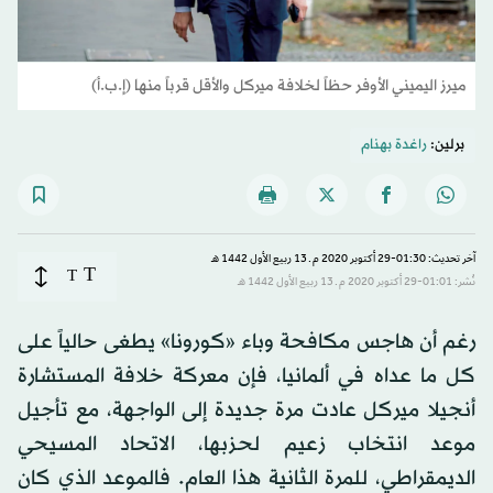
ميرز اليميني الأوفر حظاً لخلافة ميركل والأقل قرباً منها (إ.ب.أ)
برلين:
راغدة بهنام
آخر تحديث: 01:30-29 أكتوبر 2020 م ـ 13 ربيع الأول 1442 هـ
T
T
نُشر: 01:01-29 أكتوبر 2020 م ـ 13 ربيع الأول 1442 هـ
رغم أن هاجس مكافحة وباء «كورونا» يطغى حالياً على
كل ما عداه في ألمانيا، فإن معركة خلافة المستشارة
أنجيلا ميركل عادت مرة جديدة إلى الواجهة، مع تأجيل
موعد انتخاب زعيم لحزبها، الاتحاد المسيحي
الديمقراطي، للمرة الثانية هذا العام. فالموعد الذي كان