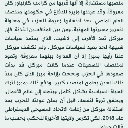
منصبها مستشارةً، إلا أنها قربها من كرامب كارنباور كان
معروفاً. وقد عينتها وزيرة للدفاع في حكومتها منتصف
العام الماضي، بعد انتخابها زعيمة للحزب في محاولة
لتعزيز مسيرتها المهنية. ومن بين المنافسين الثلاثة، فإن
ميركل تعد الأقرب إلى لاشيت، الذي يعتمد سياسات
شبيهة لحد بعيد لسياسات ميركل. ولم تكشف ميركل
علنا رأيها بميرز إلا أن العداوة بينهما معروفة وتعود
لمنتصف التسعينات عندما كانت ميركل قد بدأت
صعودها في الحزب ونجحت بإزاحة ميرز الذي كان منذ
ذلك الحين يطمح لمنصب كبير. ودفع ذلك بميرز لترك
الحياة السياسية بشكل كامل ويتجه إلى عالم الأعمال،
ويحقق ثروة لنفسه، قبل أن يعلن عودته للحزب بعد
استقالة ميركل من زعامة الاتحاد المسيحي الديمقراطي
عام 2018، لكي تكرس ولايتها الأخيرة للحكم، بحسب ما
قالت حينها.