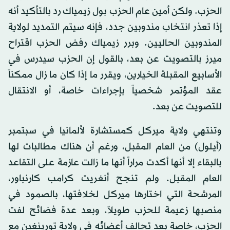
الحزب. ولكن أمين عام الحزب بول زيمياك رد بالتأكيد أنه
إذا تعذر انتخاب مندوبين جدد، فإنه سيتم التمديد لولاية
المندوبين الحاليين. وبرر زيمياك رفض الحزب اقتراح
ميرز بالتصويت عن بعد، بالقول إن الحزب سيدرس في
الأسابيع المقبلة الخيارين، ويقرر ما إذا كان ما زال ممكناً
عقد المؤتمر شخصياً بإجراءات خاصة، أو الانتقال
للتصويت عن بعد.
وتنتهي ولاية ميركل كمستشارة لألمانيا في سبتمبر
(أيلول) من العام المقبل، ورغم أن هناك مطالبات لها
بالبقاء إلا أنها أكدت مراراً أنها ما زالت عازمة على التقاعد
العام المقبل. ولم تنجح أنغريت كرامب كارنباور،
المرشحة التي اختارها ميركل لخلافتها، بالصمود في
منصبها زعيمة للحزب طويلاً. وبعد عدة فضائح لفت
الحزب، خاصة بعد تحالف أعضائه في ولاية تورينغين مع